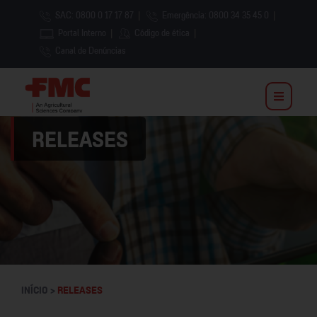
SAC: 0800 0 17 17 87
|
Emergência: 0800 34 35 45 0
|
Portal Interno
|
Código de ética
|
Canal de Denúncias
RELEASES
INÍCIO >
RELEASES