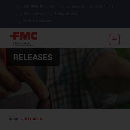
SAC: 0800 0 17 17 87
|
Emergência: 0800 34 35 45 0
|
Portal Interno
|
Código de ética
|
Canal de Denúncias
RELEASES
INÍCIO >
RELEASES