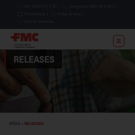
SAC: 0800 0 17 17 87
|
Emergência: 0800 34 35 45 0
|
Portal Interno
|
Código de ética
|
Canal de Denúncias
RELEASES
INÍCIO >
RELEASES