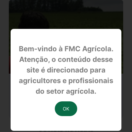
Bem-vindo à FMC Agrícola.
Atenção, o conteúdo desse
site é direcionado para
agricultores e profissionais
Tecnoleite Complem 2014
do setor agrícola.
null
OUTRAS NOTÍCIAS