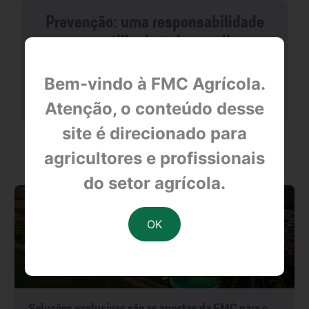
Prevenção: uma responsabilidade
compartilhada todos os dias
Bem-vindo à FMC Agrícola.
null
Atenção, o conteúdo desse
site é direcionado para
OUTRAS NOTÍCIAS
agricultores e profissionais
do setor agrícola.