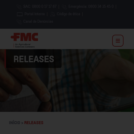
SAC: 0800 0 17 17 87
|
Emergência: 0800 34 35 45 0
|
Portal Interno
|
Código de ética
|
Canal de Denúncias
RELEASES
INÍCIO >
RELEASES