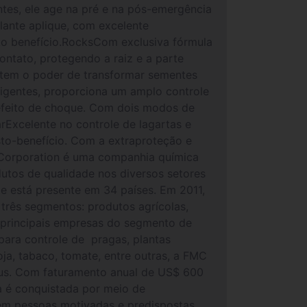
ntes, ele age na pré e na pós-emergência
lante aplique, com excelente
to benefício.RocksCom exclusiva fórmula
ntato, protegendo a raiz e a parte
s tem o poder de transformar sementes
xigentes, proporciona um amplo controle
 efeito de choque. Com dois modos de
Excelente no controle de lagartas e
sto-benefício. Com a extraproteção e
 Corporation é uma companhia química
utos de qualidade nos diversos setores
e está presente em 34 países. Em 2011,
três segmentos: produtos agrícolas,
s principais empresas do segmento de
para controle de pragas, plantas
oja, tabaco, tomate, entre outras, a FMC
rus. Com faturamento anual de US$ 600
a é conquistada por meio de
, em pessoas motivadas e predispostas