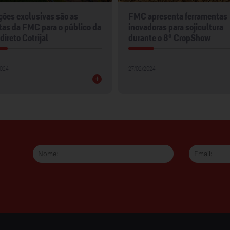
apresenta ferramentas
FMC marca presença na
doras para sojicultura
Coplacampo 2024
nte o 8º CropShow
22/02/2024
2024
+