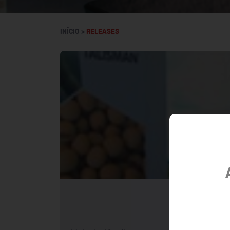
INÍCIO >
RELEASES
FMC 