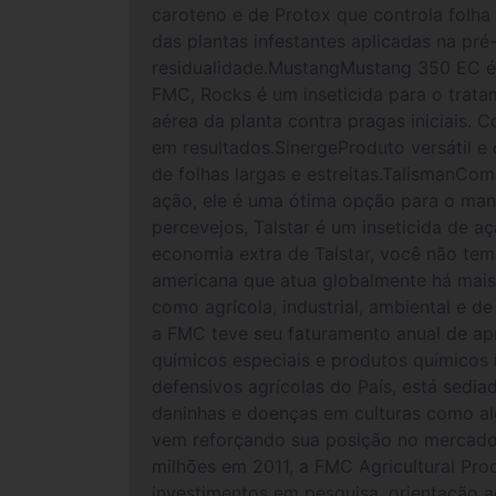
caroteno e de Protox que controla folha
das plantas infestantes aplicadas na pr
residualidade.MustangMustang 350 EC é 
FMC, Rocks é um inseticida para o trata
aérea da planta contra pragas iniciais.
em resultados.SinergeProduto versátil e
de folhas largas e estreitas.TalismanC
ação, ele é uma ótima opção para o man
percevejos, Talstar é um inseticida de 
economia extra de Talstar, você não t
americana que atua globalmente há mais
como agrícola, industrial, ambiental e 
a FMC teve seu faturamento anual de ap
químicos especiais e produtos químicos 
defensivos agrícolas do País, está sedi
daninhas e doenças em culturas como algo
vem reforçando sua posição no mercado 
milhões em 2011, a FMC Agricultural Pro
investimentos em pesquisa, orientação a