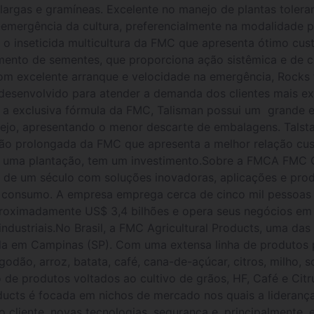
 largas e gramíneas. Excelente no manejo de plantas tolera
é-emergência da cultura, preferencialmente na modalidade p
o inseticida multicultura da FMC que apresenta ótimo cus
mento de sementes, que proporciona ação sistêmica e de co
 Com excelente arranque e velocidade na emergência, Rock
 desenvolvido para atender a demanda dos clientes mais e
om a exclusiva fórmula da FMC, Talisman possui um grande
ejo, apresentando o menor descarte de embalagens. Talstar
ação prolongada da FMC que apresenta a melhor relação cu
em uma plantação, tem um investimento.Sobre a FMCA FMC
 de um século com soluções inovadoras, aplicações e prod
de consumo. A empresa emprega cerca de cinco mil pessoas 
roximadamente US$ 3,4 bilhões e opera seus negócios em 
industriais.No Brasil, a FMC Agricultural Products, uma da
ada em Campinas (SP). Com uma extensa linha de produtos 
dão, arroz, batata, café, cana-de-açúcar, citros, milho, s
de produtos voltados ao cultivo de grãos, HF, Café e Cit
ducts é focada em nichos de mercado nos quais a lideranç
o cliente, novas tecnologias, segurança e, principalmente