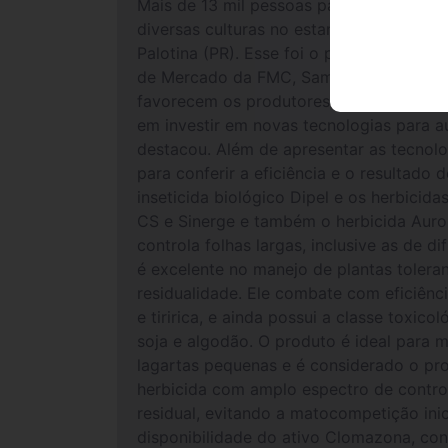
Mais de 13 mil pessoas participaram do 
diversas culturas no estande da companh
Palotina (PR). Esse foi o primeiro Dia
de Mercado da FMC, Samuel Alberto Guer
favorecem os produtores e as empresas 
em investir em novas tecnologias para au
destacou. Além de apresentar as tecnolo
para conferir a eficiência e o resultado 
inseticida biológico Dipel e os herbicid
CS e Sinerge e também o herbicida Auror
controla folhas largas, inclusive as de d
é excelente no manejo de plantas tolera
residualidade. Ele combate com eficiênci
e tiririca, e ainda possui a classe toxic
soja e algodão. O produto é ideal para 
lagartas pequenas e é considerado o pr
herbicida com amplo espectro de control
residual, evitando a matocompetição in
disponibilidade do ativo Clomazona, cont