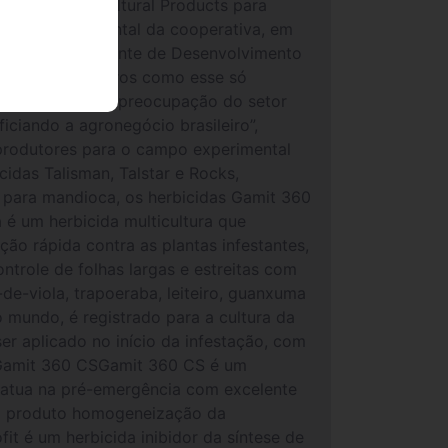
 da FMC Agricultural Products para
 campo experimental da cooperativa, em
ipe.O Representante de Desenvolvimento
C.Vale. “Encontros como esse só
nto comprovam a preocupação do setor
iciando a agronegócio brasileiro”,
 produtores para o campo experimental
cidas Talisman, Talstar e Rocks,
g; para mandioca, os herbicidas Gamit 360
 é um herbicida multicultura que
ação rápida contra as plantas infestantes,
trole de folhas largas e estreitas com
de-viola, trapoeraba, leiteiro, guanxuma
no mundo, é registrado para a cultura da
er aplicado no início da infestação, com
).Gamit 360 CSGamit 360 CS é um
e atua na pré-emergência com excelente
 ao produto homogeneização da
fit é um herbicida inibidor da síntese de