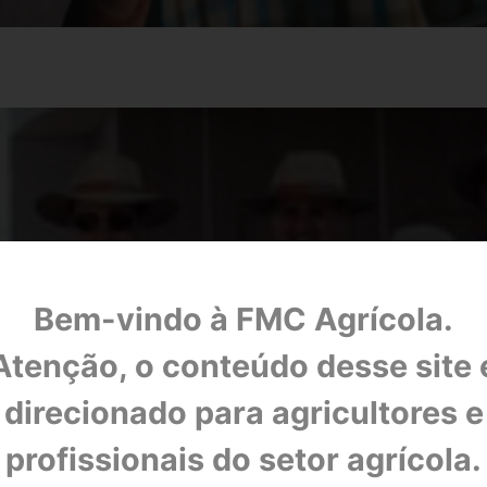
Bem-vindo à FMC Agrícola.
Atenção, o conteúdo desse site 
direcionado para agricultores e
leva soluções tecnológicas no Dia de Campo C
profissionais do setor agrícola.