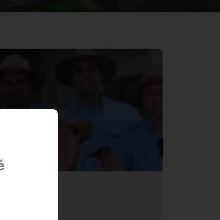
é
.Vale