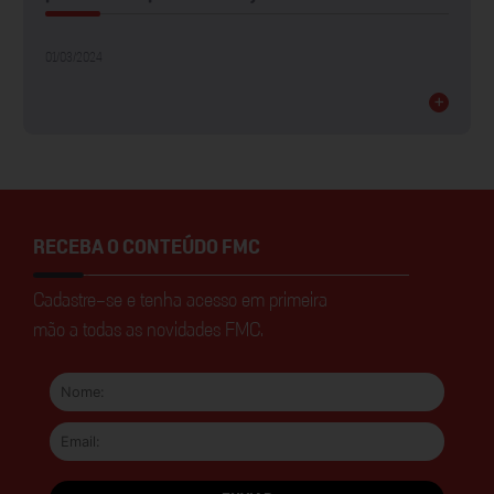
01/03/2024
+
RECEBA O CONTEÚDO FMC
Cadastre-se e tenha acesso em primeira
mão a todas as novidades FMC.