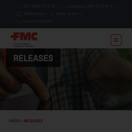
SAC: 0800 0 17 17 87
|
Emergência: 0800 34 35 45 0
|
Portal Interno
|
Código de ética
|
Canal de Denúncias
RELEASES
INÍCIO >
RELEASES