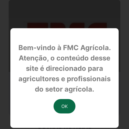
Bem-vindo à FMC Agrícola.
Atenção, o conteúdo desse
site é direcionado para
agricultores e profissionais
Antonio Carlos Zem
do setor agrícola.
null
OUTRAS NOTÍCIAS