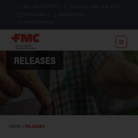
SAC: 0800 0 17 17 87
|
Emergência: 0800 34 35 45 0
|
Portal Interno
|
Código de ética
|
Canal de Denúncias
RELEASES
INÍCIO >
RELEASES