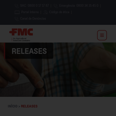
SAC: 0800 0 17 17 87
|
Emergência: 0800 34 35 45 0
|
Portal Interno
|
Código de ética
|
Canal de Denúncias
RELEASES
INÍCIO >
RELEASES