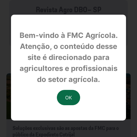
Revista Agro DBO- SP
null
Bem-vindo à FMC Agrícola.
Atenção, o conteúdo desse
site é direcionado para
OUTRAS NOTÍCIAS
agricultores e profissionais
do setor agrícola.
Soluções exclusivas são as apostas da FMC para o
público da Expodireto Cotrijal