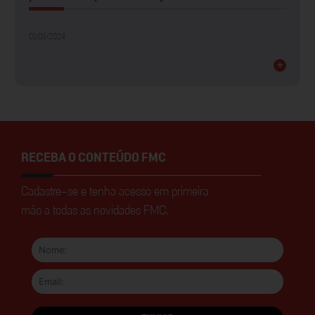
01/03/2024
+
RECEBA O CONTEÚDO FMC
Cadastre-se e tenha acesso em primeira
mão a todas as novidades FMC.