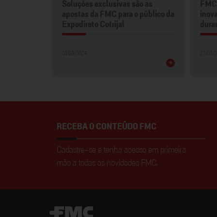
mentos
Soluções exclusivas são as
FMC 
2024
apostas da FMC para o público da
inova
Expodireto Cotrijal
dura
01/03/2024
27/02/
+
+
RECEBA O CONTEÚDO FMC
Cadastre-se e tenha acesso em primeira
mão a todas as novidades FMC.