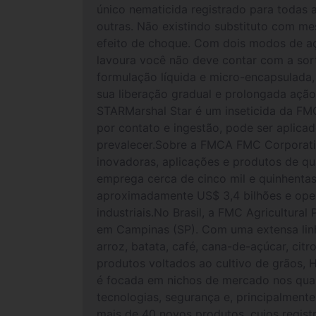
único nematicida registrado para todas 
outras. Não existindo substituto com m
efeito de choque. Com dois modos de a
lavoura você não deve contar com a so
formulação líquida e micro-encapsulada,
sua liberação gradual e prolongada ação
STARMarshal Star é um inseticida da FM
por contato e ingestão, pode ser aplicad
prevalecer.Sobre a FMCA FMC Corporati
inovadoras, aplicações e produtos de qu
emprega cerca de cinco mil e quinhentas
aproximadamente US$ 3,4 bilhões e oper
industriais.No Brasil, a FMC Agricultura
em Campinas (SP). Com uma extensa linh
arroz, batata, café, cana-de-açúcar, cit
produtos voltados ao cultivo de grãos, 
é focada em nichos de mercado nos quais
tecnologias, segurança e, principalment
mais de 40 novos produtos, cujos regis