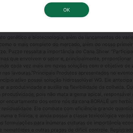
na e seus novos lançamentos para cana Strada, Rugby 200C
a FMC Agricultural Products, líder nacional no fornecimento
a suas novas soluções tecnológicas para a cultura. Event
a Canavieira.Além de trazer novidades sobre o setor suc
ta Merval Pereira. Durante o encontro foram abordados n
o genético e biotecnologia, além de lançamentos de vari
o como o mais completo do mercado, além do nosso primeir
. Puzzo ressalta a importância do Cana Show. “Participar
mas que envolvem o setor e, principalmente, proporcionar
stindo cada vez mais em novas soluções com o objetivo de
de nas lavouras.”Principais Produtos apresentados no eve
ípio ativo possui solução hidrossolúvel WG. Ele antecipa 
r a produtividade e auxilia na flexibilidade da colheita. 
 produtividade, pois não mata a gema apical, responsável 
enor encurtamento dos entre nós da cana.BORALÉ um herb
m residualidade. Ele combate com eficiência grande quantid
anxuma e tiririca, e ainda possui a classe toxicológica ve
ias formulações para inúmeras culturas de importância ec
e nematóides e outras pragas de difícil controle. Registra