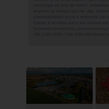
tecnologia em prol de melhor rentabilid
empresa se destaca por ser ágil, dinâmi
sustentabilidade social e ambiental da
Campo e acredita que o seu sucesso está
fornecedores.www.fmc.comwww.fmcagric
(19) 2136-3506 / (19) 9788-6829thais.f