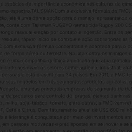
as espécies de importância econômica nas culturas de cana,
esmo espectro.TALISMANCom a exclusiva fórmula da FMC, o
ção, ele é uma ótima opção para o manejo, apresentando 
rte, conte com Talisman.RUGBYO nematicida Rugby 200 CS 
 longo residual e ação por contato e ingestão. Entre os be
 residual, rápido início de controle e ação sobre todas a
C com exclusiva fórmula concentrada e adaptada para o co
o de forma aérea ou terrestre. Na luta contra os inimigos d
on é uma companhia química americana que atua globalme
alidade nos diversos setores como agrícola, industrial, a
 pessoas e está presente em 34 países. Em 2011, a FMC te
a seus negócios em três segmentos: produtos agrícolas, q
l Products, uma das principais empresas do segmento de def
a de produtos para controle de pragas, plantas daninhas
ros, milho, soja, tabaco, tomate, entre outras, a FMC vem 
HF, Café e Citrus. Com faturamento anual de US$ 600 milhõ
 a liderança é conquistada por meio de investimentos em 
e, em pessoas motivadas e predispostas em se inovar e se s
tros já estão em andamento. A expansão do portfólio faz 