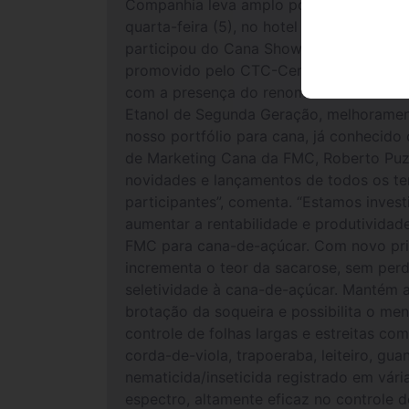
Companhia leva amplo portfólio para ca
quarta-feira (5), no hotel Grand Hyatt, 
participou do Cana Show 2012 e apresent
promovido pelo CTC-Centro de Tecnologi
com a presença do renomado conferencis
Etanol de Segunda Geração, melhorament
nosso portfólio para cana, já conhecid
de Marketing Cana da FMC, Roberto Puzzo
novidades e lançamentos de todos os te
participantes”, comenta. “Estamos inve
aumentar a rentabilidade e produtivida
FMC para cana-de-açúcar. Com novo princ
incrementa o teor da sacarose, sem perde
seletividade à cana-de-açúcar. Mantém a
brotação da soqueira e possibilita o m
controle de folhas largas e estreitas co
corda-de-viola, trapoeraba, leiteiro, gu
nematicida/inseticida registrado em vár
espectro, altamente eficaz no controle d