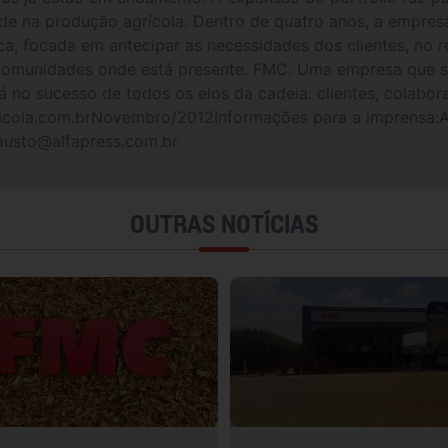
ade na produção agrícola. Dentro de quatro anos, a empres
ca, focada em antecipar as necessidades dos clientes, no r
s comunidades onde está presente. FMC. Uma empresa que 
 no sucesso de todos os elos da cadeia: clientes, colabor
ola.com.brNovembro/2012Informações para a imprensa:Al
rausto@alfapress.com.br
OUTRAS NOTÍCIAS