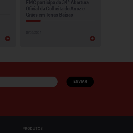
FMC participa da 34ª Abertura
FMC leva p
Oficial da Colheita do Arroz e
para Show 
Grãos em Terras Baixas
30/01/2024
19/02/2024
+
+
PRODUTOS