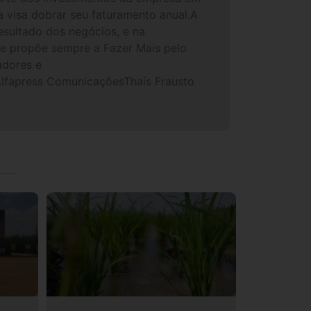
a visa dobrar seu faturamento anual.A
esultado dos negócios, e na
se propõe sempre a Fazer Mais pelo
adores e
fapress ComunicaçõesThaís Frausto