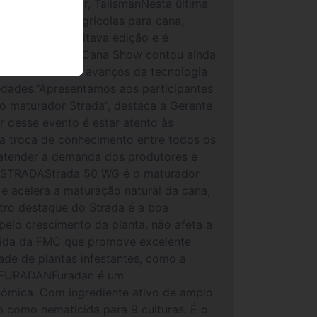
S, Marshal Star, TalismanNesta última
 de defensivos agrícolas para cana,
o está em sua oitava edição e é
roenergético, o Cana Show contou ainda
ovidades sobre avanços da tecnologia
edades.“Apresentamos aos participantes
o maturador Strada”, destaca a Gerente
 desse evento é estar atento às
 a troca de conhecimento entre todos os
 atender a demanda dos produtores e
ntoSTRADAStrada 50 WG é o maturador
e acelera a maturação natural da cana,
Outro destaque do Strada é a boa
pelo crescimento da planta, não afeta a
icida da FMC que promove excelente
ade de plantas infestantes, como a
rde.FURADANFuradan é um
onômica. Com ingrediente ativo de amplo
do como nematicida para 9 culturas. É o