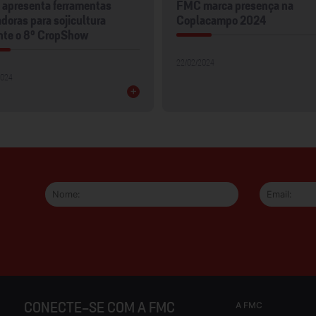
apresenta ferramentas
FMC marca presença na
doras para sojicultura
Coplacampo 2024
nte o 8º CropShow
22/02/2024
2024
+
A FMC
CONECTE-SE COM A FMC