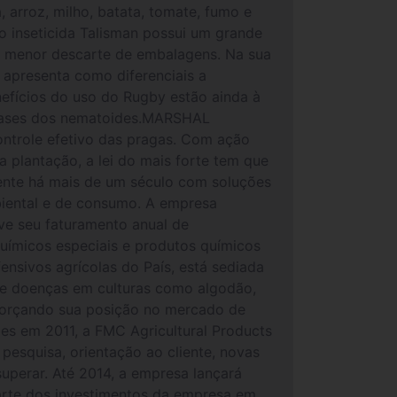
 arroz, milho, batata, tomate, fumo e
 inseticida Talisman possui um grande
o menor descarte de embalagens. Na sua
apresenta como diferenciais a
nefícios do uso do Rugby estão ainda à
s fases dos nematoides.MARSHAL
ntrole efetivo das pragas. Com ação
a plantação, a lei do mais forte tem que
nte há mais de um século com soluções
mbiental e de consumo. A empresa
ve seu faturamento anual de
uímicos especiais e produtos químicos
ensivos agrícolas do País, está sediada
 e doenças em culturas como algodão,
reforçando sua posição no mercado de
es em 2011, a FMC Agricultural Products
pesquisa, orientação ao cliente, novas
uperar. Até 2014, a empresa lançará
parte dos investimentos da empresa em