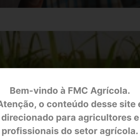
Bem-vindo à FMC Agrícola.
Atenção, o conteúdo desse site 
direcionado para agricultores e
SOLUÇÕES PARA CANA-DE-AÇÚCAR
profissionais do setor agrícola.