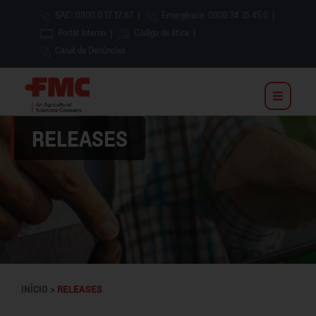
SAC: 0800 0 17 17 87
|
Emergência: 0800 34 35 45 0
|
Portal Interno
|
Código de ética
|
Canal de Denúncias
RELEASES
INÍCIO >
RELEASES