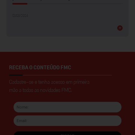
01/03/2024
+
RECEBA O CONTEÚDO FMC
Cadastre-se e tenha acesso em primeira
mão a todas as novidades FMC.