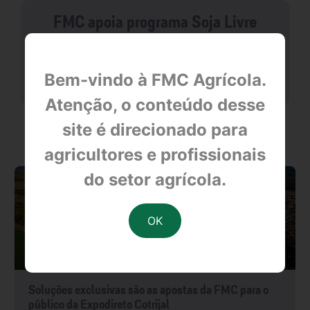
FMC apoia programa Soja Livre
null
Bem-vindo à FMC Agrícola.
Atenção, o conteúdo desse
site é direcionado para
OUTRAS NOTÍCIAS
agricultores e profissionais
do setor agrícola.
Soluções exclusivas são as apostas da FMC para o
público da Expodireto Cotrijal