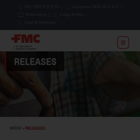
SAC: 0800 0 17 17 87
|
Emergência: 0800 34 35 45 0
|
Portal Interno
|
Código de ética
|
Canal de Denúncias
RELEASES
INÍCIO >
RELEASES