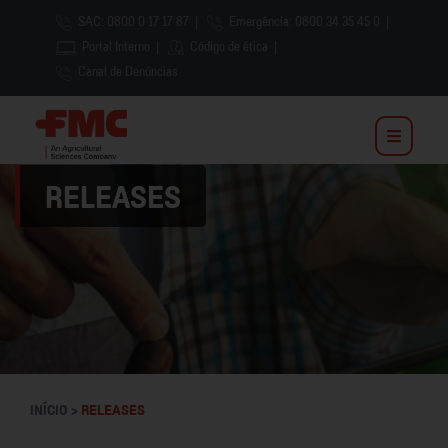
SAC: 0800 0 17 17 87
|
Emergência: 0800 34 35 45 0
|
Portal Interno
|
Código de ética
|
Canal de Denúncias
RELEASES
INÍCIO >
RELEASES