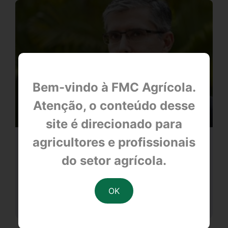
Bem-vindo à FMC Agrícola.
Atenção, o conteúdo desse
site é direcionado para
agricultores e profissionais
Dia Nacional de Prevenção e
Segurança no Trabalho
do setor agrícola.
null