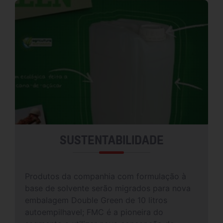
SUSTENTABILIDADE
Produtos da companhia com formulação à
base de solvente serão migrados para nova
embalagem Double Green de 10 litros
autoempilhavel; FMC é a pioneira do