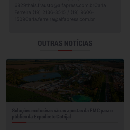
6829thais.frausto@alfapress.com.brCarla
Ferreira (19) 2136-3515 / (19) 9606-
1509Carla.ferreira@alfapress.com.br
OUTRAS NOTÍCIAS
Soluções exclusivas são as apostas da FMC para o
público da Expodireto Cotrijal