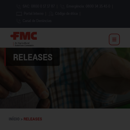
SAC: 0800 0 17 17 87
|
Emergência: 0800 34 35 45 0
|
Portal Interno
|
Código de ética
|
Canal de Denúncias
RELEASES
INÍCIO >
RELEASES