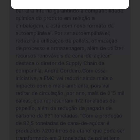
ainda este ano. “A Double Green 10 L possui
barreira interna garantindo a compatibilidade
química do produto em relação a
embalagem, e está com novo formato de
autoempilhável. Por ser autoempilhável,
reduzirá a utilização de pallets, otimização
de processo e armazenagem, além de utilizar
recursos renováveis de cana-de-açúcar”
destaca o diretor de Supply Chain da
companhia, André Cordeiro.Com essa
iniciativa, a FMC vai reduzir ainda mais o
impacto com o meio ambiente, pois vai
retirar de circulação, por ano, mais de 215 mil
caixas, que representam 172 toneladas de
papelão, além da redução da pegada de
carbono de 931 toneladas. “Com a produção
de 82,5 toneladas de cana-de-açúcar é
produzido 7.200 litros de etanol que pode ser
transformado em 3 toneladas de polietileno