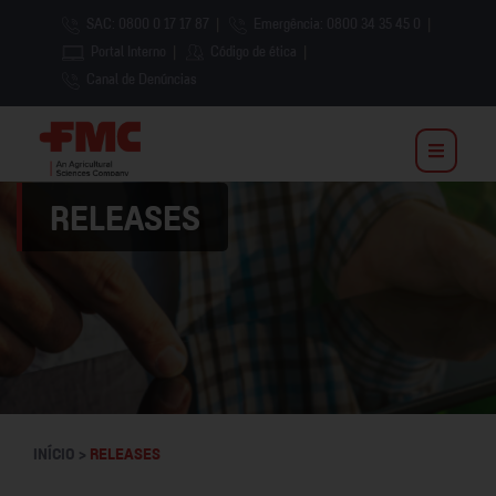
SAC: 0800 0 17 17 87
|
Emergência: 0800 34 35 45 0
|
Portal Interno
|
Código de ética
|
Canal de Denúncias
RELEASES
INÍCIO >
RELEASES