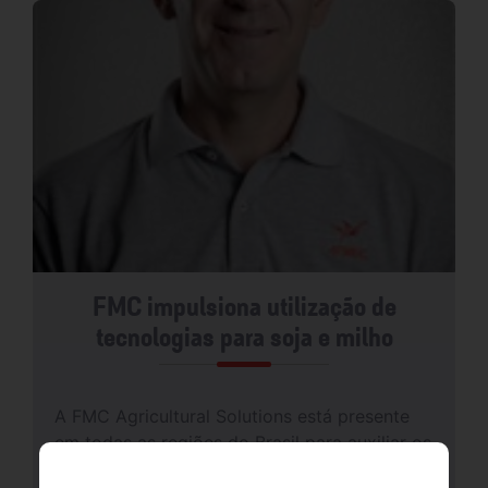
FMC impulsiona utilização de
tecnologias para soja e milho
A FMC Agricultural Solutions está presente
em todas as regiões do Brasil para auxiliar os
produtores rurais nas principais demandas do