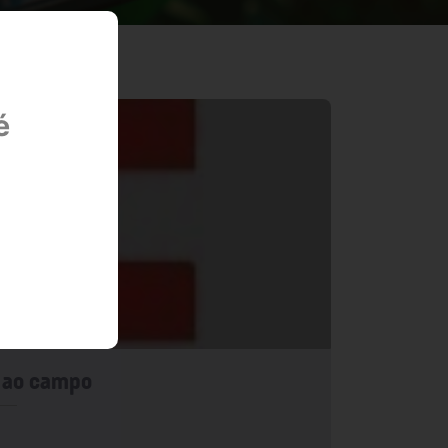
é
 ao campo