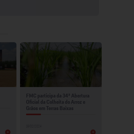
FMC participa da 34ª Abertura
FMC leva p
Oficial da Colheita do Arroz e
para Show 
Grãos em Terras Baixas
30/01/2024
19/02/2024
+
+