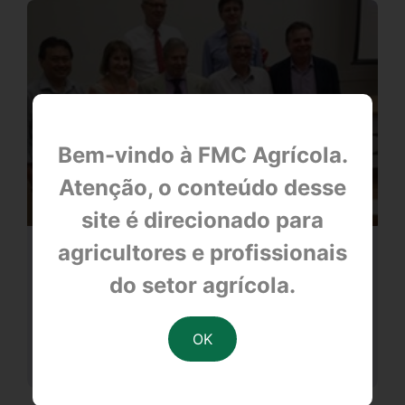
Bem-vindo à FMC Agrícola.
Atenção, o conteúdo desse
site é direcionado para
agricultores e profissionais
Workshop ESALQ com Antônio
Carlos Zem
do setor agrícola.
null