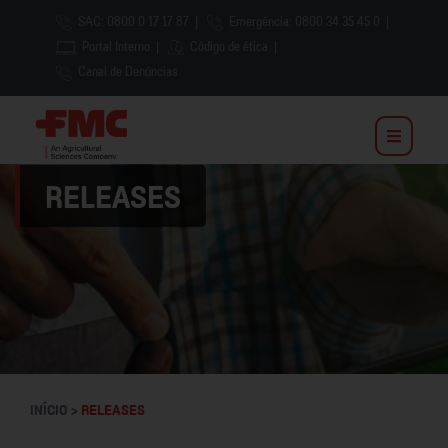
SAC: 0800 0 17 17 87
|
Emergência: 0800 34 35 45 0
|
Portal Interno
|
Código de ética
|
Canal de Denúncias
RELEASES
INÍCIO >
RELEASES