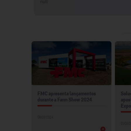
null
resa
FMC apresenta lançamentos
Solu
os e Mais
durante a Farm Show 2024
apos
Expod
08/03/2024
01/03/
+
+