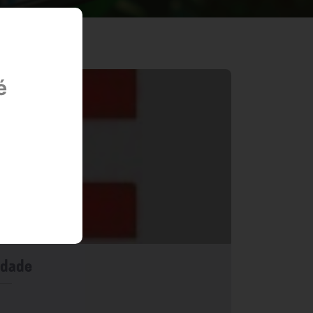
é
idade