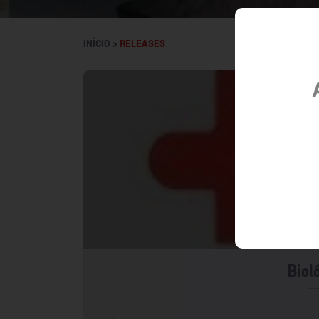
INÍCIO >
RELEASES
Biol