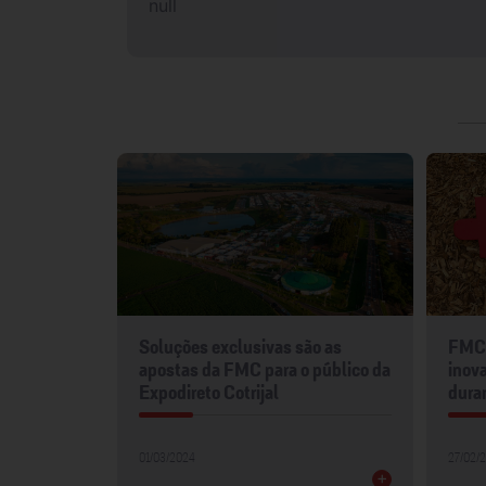
null
mentos
Soluções exclusivas são as
FMC 
2024
apostas da FMC para o público da
inova
Expodireto Cotrijal
dura
01/03/2024
27/02/
+
+