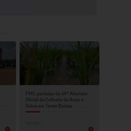
FMC participa da 34ª Abertura
FMC leva p
Oficial da Colheita do Arroz e
para Show 
Grãos em Terras Baixas
30/01/2024
19/02/2024
+
+