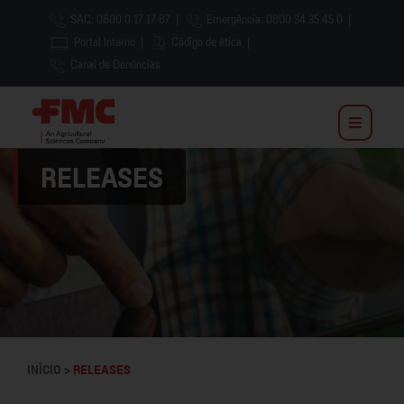
SAC: 0800 0 17 17 87
|
Emergência: 0800 34 35 45 0
|
Portal Interno
|
Código de ética
|
Canal de Denúncias
RELEASES
INÍCIO >
RELEASES