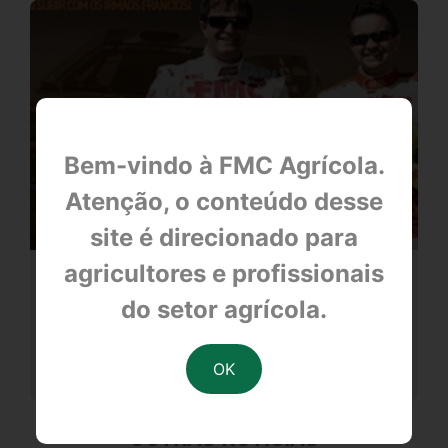
Bem-vindo à FMC Agrícola.
Atenção, o conteúdo desse
site é direcionado para
agricultores e profissionais
FMC no Rally dos Sertões
do setor agrícola.
null
OUTRAS NOTÍCIAS