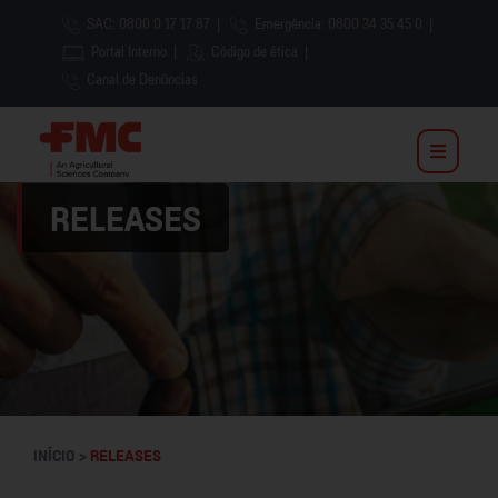
SAC: 0800 0 17 17 87
|
Emergência: 0800 34 35 45 0
|
Portal Interno
|
Código de ética
|
Canal de Denúncias
RELEASES
INÍCIO >
RELEASES