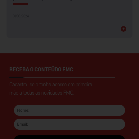
01/03/2024
+
RECEBA O CONTEÚDO FMC
Cadastre-se e tenha acesso em primeira
mão a todas as novidades FMC.