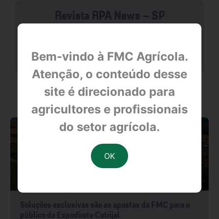
Revista RPA News - SP
null
Bem-vindo à FMC Agrícola.
Atenção, o conteúdo desse
site é direcionado para
OUTRAS NOTÍCIAS
agricultores e profissionais
do setor agrícola.
Soluções exclusivas são as apostas da FMC para o
público da Expodireto Cotrijal