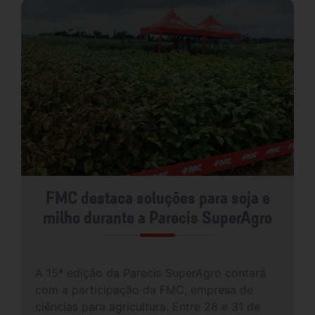
FMC destaca soluções para soja e
milho durante a Parecis SuperAgro
A 15ª edição da Parecis SuperAgro contará
com a participação da FMC, empresa de
ciências para agricultura. Entre 28 e 31 de