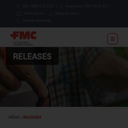
SAC: 0800 0 17 17 87
|
Emergência: 0800 34 35 45 0
|
Portal Interno
|
Código de ética
|
Canal de Denúncias
RELEASES
INÍCIO >
RELEASES