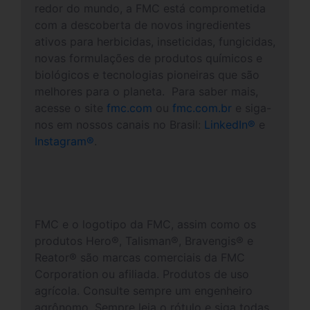
redor do mundo, a FMC está comprometida
com a descoberta de novos ingredientes
ativos para herbicidas, inseticidas, fungicidas,
novas formulações de produtos químicos e
biológicos e tecnologias pioneiras que são
melhores para o planeta. Para saber mais,
acesse o site
fmc.com
ou
fmc.com.br
e siga-
nos em nossos canais no Brasil:
LinkedIn
®
e
Instagram
®
.
FMC e o logotipo da FMC, assim como os
produtos Hero®, Talisman®, Bravengis® e
Reator® são marcas comerciais da FMC
Corporation ou afiliada. Produtos de uso
agrícola. Consulte sempre um engenheiro
agrônomo. Sempre leia o rótulo e siga todas