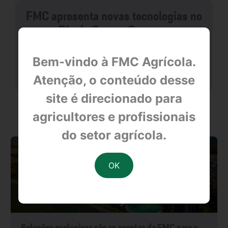
FMC apresenta novas tecnologias no
Dia de Campo Cocamar
Bem-vindo à FMC Agrícola.
null
Atenção, o conteúdo desse
site é direcionado para
OUTRAS NOTÍCIAS
agricultores e profissionais
do setor agrícola.