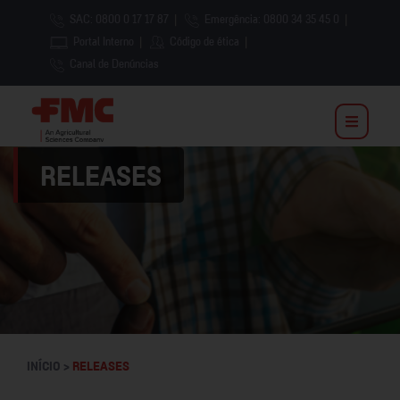
SAC: 0800 0 17 17 87
|
Emergência: 0800 34 35 45 0
|
Portal Interno
|
Código de ética
|
Canal de Denúncias
RELEASES
INÍCIO >
RELEASES