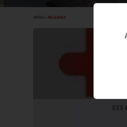
INÍCIO >
RELEASES
XXX C