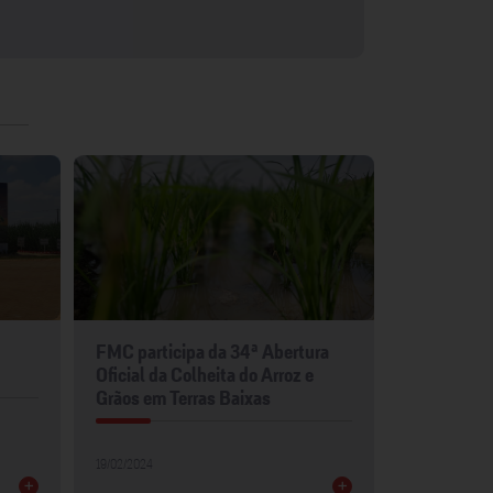
FMC participa da 34ª Abertura
FMC leva p
Oficial da Colheita do Arroz e
para Show 
Grãos em Terras Baixas
30/01/2024
19/02/2024
+
+