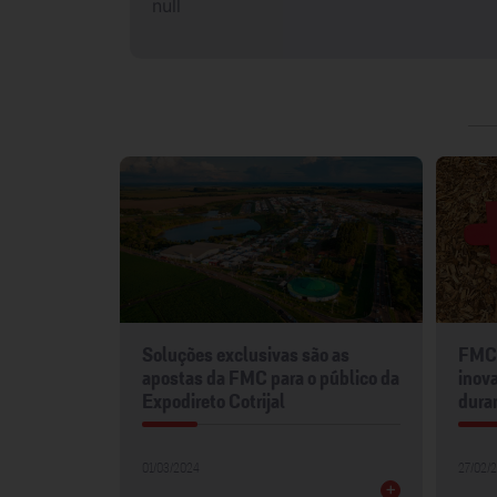
null
mentos
Soluções exclusivas são as
FMC 
2024
apostas da FMC para o público da
inova
Expodireto Cotrijal
dura
01/03/2024
27/02/
+
+