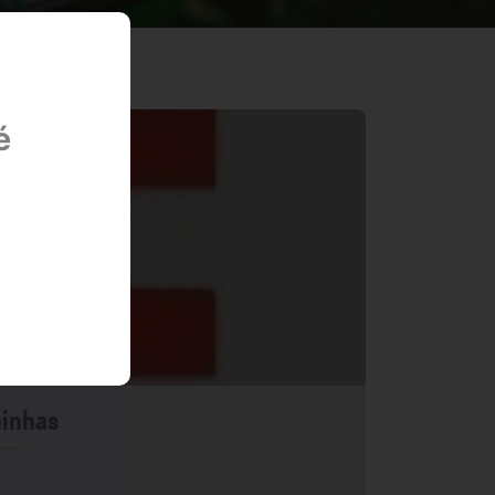
é
ninhas