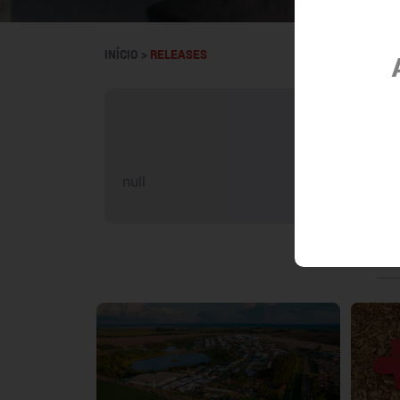
INÍCIO >
RELEASES
null