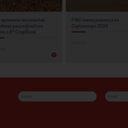
apresenta ferramentas
FMC marca presença na
doras para sojicultura
Coplacampo 2024
nte o 8º CropShow
22/02/2024
2024
+