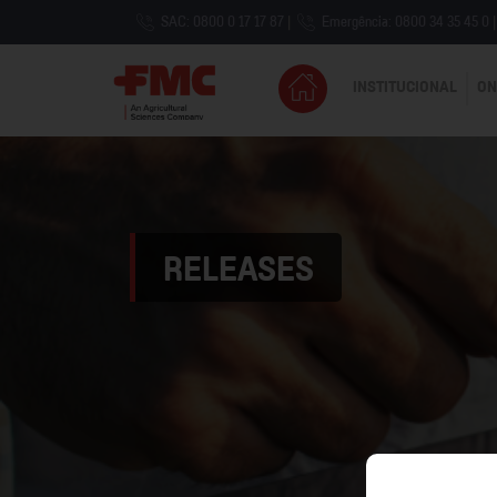
SAC: 0800 0 17 17 87
|
Emergência: 0800 34 35 45 0
|
INSTITUCIONAL
ON
RELEASES