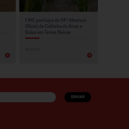
FMC participa da 34ª Abertura
FMC leva p
Oficial da Colheita do Arroz e
para Show 
Grãos em Terras Baixas
30/01/2024
19/02/2024
+
+