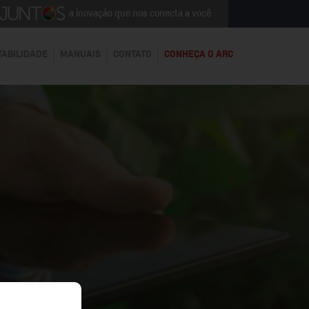
a inovação que nos conecta a você
TABILIDADE
MANUAIS
CONTATO
CONHEÇA O ARC