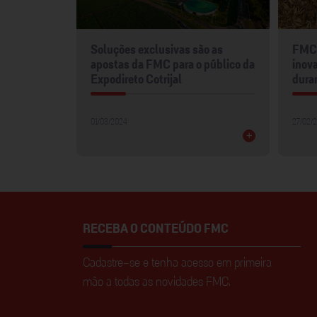
mentos
Soluções exclusivas são as
FMC 
2024
apostas da FMC para o público da
inova
Expodireto Cotrijal
dura
01/03/2024
27/02/
+
+
RECEBA O CONTEÚDO FMC
Cadastre-se e tenha acesso em primeira
mão a todas as novidades FMC.