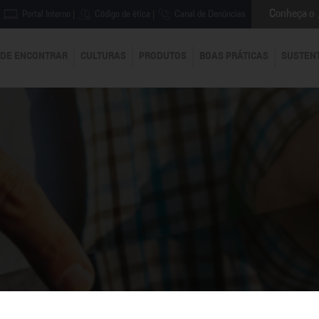
Conheça o
Portal Interno
|
Código de ética
|
Canal de Denúncias
DE ENCONTRAR
CULTURAS
PRODUTOS
BOAS PRÁTICAS
SUSTEN