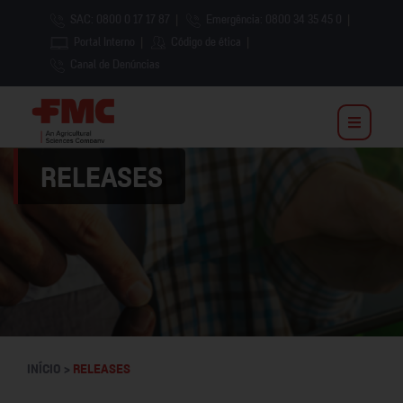
SAC: 0800 0 17 17 87
|
Emergência: 0800 34 35 45 0
|
Portal Interno
|
Código de ética
|
Canal de Denúncias
RELEASES
INÍCIO >
RELEASES