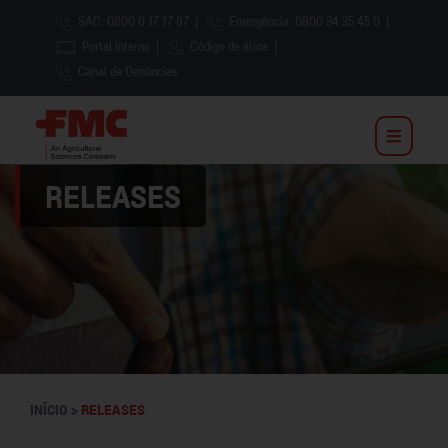
SAC: 0800 0 17 17 87
|
Emergência: 0800 34 35 45 0
|
Portal Interno
|
Código de ética
|
Canal de Denúncias
RELEASES
INÍCIO >
RELEASES