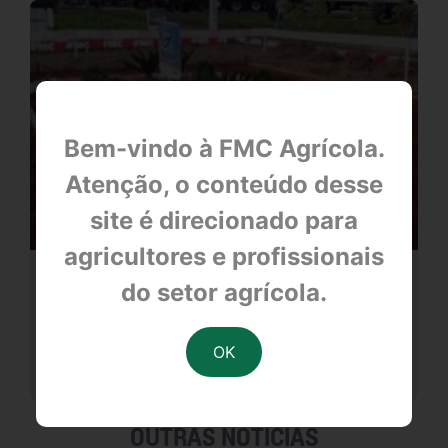
Bem-vindo à FMC Agrícola.
Atenção, o conteúdo desse
site é direcionado para
agricultores e profissionais
Lucas do Rio Verde-MT
do setor agrícola.
null
OUTRAS NOTÍCIAS