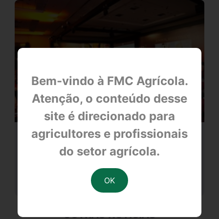
Bem-vindo à FMC Agrícola.
Atenção, o conteúdo desse
site é direcionado para
agricultores e profissionais
18º CLUBE DA CANA
do setor agrícola.
null
OUTRAS NOTÍCIAS