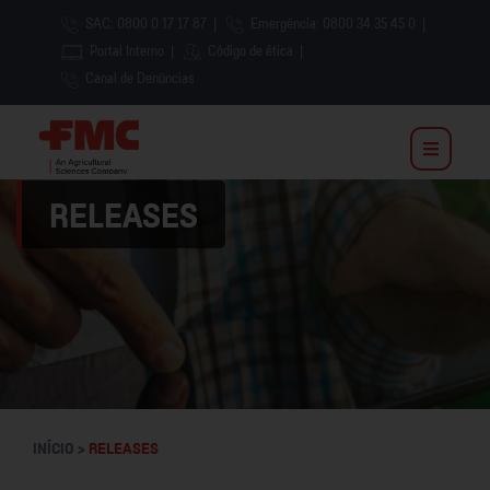
SAC: 0800 0 17 17 87
|
Emergência: 0800 34 35 45 0
|
Portal Interno
|
Código de ética
|
Canal de Denúncias
RELEASES
INÍCIO >
RELEASES