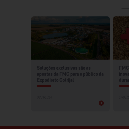
mentos
Soluções exclusivas são as
FMC 
2024
apostas da FMC para o público da
inova
Expodireto Cotrijal
dura
01/03/2024
27/02/
+
+