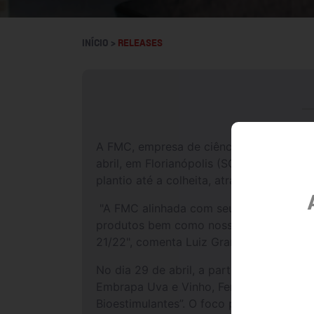
INÍCIO >
RELEASES
A FMC, empresa de ciências para agricult
abril, em Florianópolis (SC), para apre
plantio até a colheita, através de produ
"A FMC alinhada com seu propósito, tem 
produtos bem como nosso programa de r
21/22", comenta Luiz Grandeza, Gerente
No dia 29 de abril, a partir das 11h, a
Embrapa Uva e Vinho, Fernando Haweroth
Bioestimulantes”. O foco principal da p