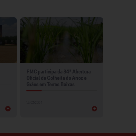
FMC participa da 34ª Abertura
FMC leva p
Oficial da Colheita do Arroz e
para Show 
Grãos em Terras Baixas
30/01/2024
19/02/2024
+
+