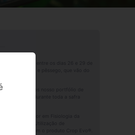
ra, que acontece entre os dias 26 e 29 de
çã, melão, manga e pêssego, que vão do
é
o, apresentaremos nosso portfólio de
oderá contar durante toda a safra
 pelo pesquisador em Fisiologia da
tíferas com a Utilização de
do desenvolvida com o produto Crop Evo®.