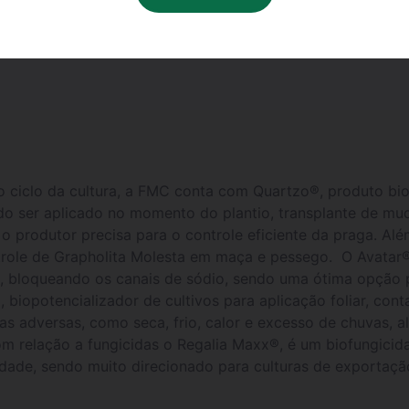
nejo de pragas, doenças e invasoras que provocam perdas 
 durante todo o evento.
ciclo da cultura, a FMC conta com Quartzo®, produto biol
o ser aplicado no momento do plantio, transplante de muda
 o produtor precisa para o controle eficiente da praga. A
ole de Grapholita Molesta em maça e pessego. O Avatar® é
, bloqueando os canais de sódio, sendo uma ótima opção p
biopotencializador de cultivos para aplicação foliar, cont
cas adversas, como seca, frio, calor e excesso de chuvas,
m relação a fungicidas o Regalia Maxx®, é um biofungicida,
lidade, sendo muito direcionado para culturas de exporta