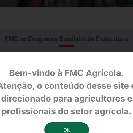
FMC no Congresso Brasileiro de Fruticultura
ura, participa do XXVII Congresso Brasileiro de Fruticultu
sentar inovações especialmente para as culturas da uva, ma
Bem-vindo à FMC Agrícola.
tos de alta qualidade para a proteção de cultivos.
Atenção, o conteúdo desse site 
soluções eficientes e sustentáveis para o campo. Por iss
elacionamento JUNTOS produtor, com o qual o produtor p
direcionado para agricultores e
 de Marketing da FMC.
profissionais do setor agrícola.
 FMC vai promover a apresentação de um simpósio ministrado
, que abordará as “Inovações no Manejo Fisiológico de Fru
alestra será transmitir os dados da pesquisa que está sen