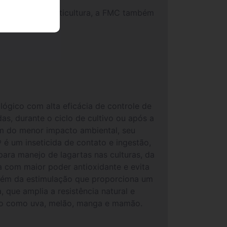
ao setor da fruticultura, a FMC também
ógico com alta eficácia de controle de
s, durante o ciclo de cultivo ou após a
lém do menor impacto ambiental, seu
 um inseticida de contato e ingestão,
ara manejo de lagartas nas culturas, da
a com maior poder antioxidante e evita
 além da estimulação que proporciona um
 que amplia a resistência natural e
ção como uva, melão, manga e mamão.