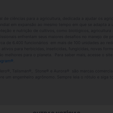
e ciências para a agricultura, dedicada a ajudar os agricu
undial em expansão ao mesmo tempo em que se adapta a 
ção e nutrição de cultivos, como biológicos, agricultura 
rofissionais enfrentam seus maiores desafios no manejo d
ca de 6.400 funcionários em mais de 100 unidades ao re
ativos para herbicidas, inseticidas, fungicidas, novas for
ão melhores para o planeta. Para saber mais, acesse o site
agram®
.
ero®, Talisman®, Stone® e Aurora® são marcas comerciais
re um engenheiro agrônomo. Sempre leia o rótulo e siga tod