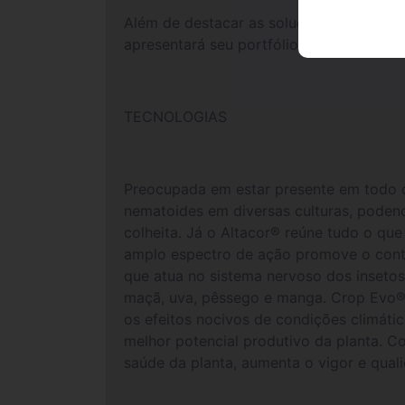
Além de destacar as soluções para o ma
apresentará seu portfólio de biológicos
TECNOLOGIAS
Preocupada em estar presente em todo o 
nematoides em diversas culturas, podend
colheita. Já o Altacor® reúne tudo o que
amplo espectro de ação promove o contr
que atua no sistema nervoso dos insetos
maçã, uva, pêssego e manga. Crop Evo®, 
os efeitos nocivos de condições climáti
melhor potencial produtivo da planta. Co
saúde da planta, aumenta o vigor e qua