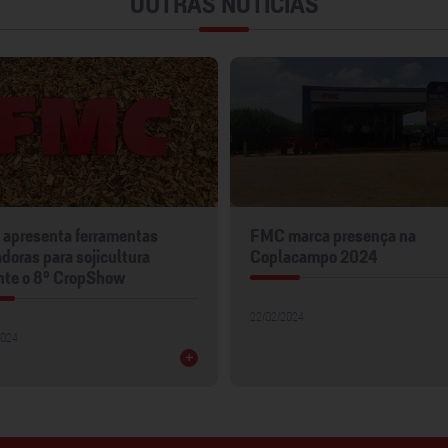
OUTRAS NOTÍCIAS
apresenta ferramentas
FMC marca presença na
doras para sojicultura
Coplacampo 2024
nte o 8º CropShow
22/02/2024
2024
+