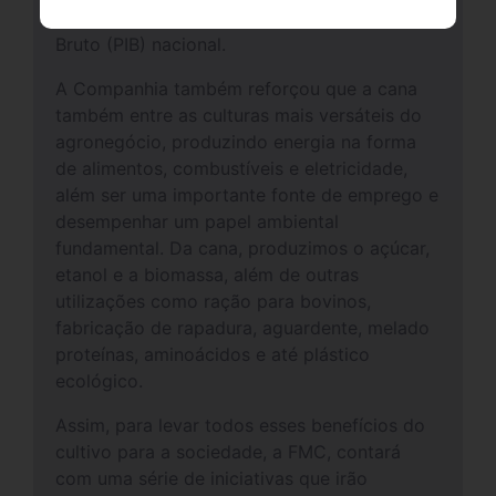
representa, sozinho, 2% do Produto Interno
Bruto (PIB) nacional.
A Companhia também reforçou que a cana
também entre as culturas mais versáteis do
agronegócio, produzindo energia na forma
de alimentos, combustíveis e eletricidade,
além ser uma importante fonte de emprego e
desempenhar um papel ambiental
fundamental. Da cana, produzimos o açúcar,
etanol e a biomassa, além de outras
utilizações como ração para bovinos,
fabricação de rapadura, aguardente, melado
proteínas, aminoácidos e até plástico
ecológico.
Assim, para levar todos esses benefícios do
cultivo para a sociedade, a FMC, contará
com uma série de iniciativas que irão