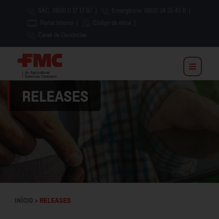
SAC: 0800 0 17 17 87
|
Emergência: 0800 34 35 45 0
|
Portal Interno
|
Código de ética
|
Canal de Denúncias
RELEASES
INÍCIO >
RELEASES