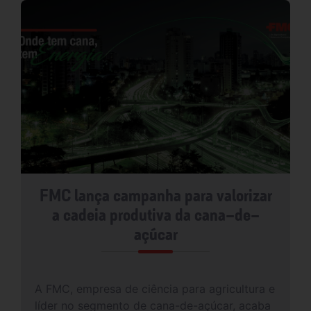
FMC lança campanha para valorizar
a cadeia produtiva da cana-de-
açúcar
A FMC, empresa de ciência para agricultura e
líder no segmento de cana-de-açúcar, acaba