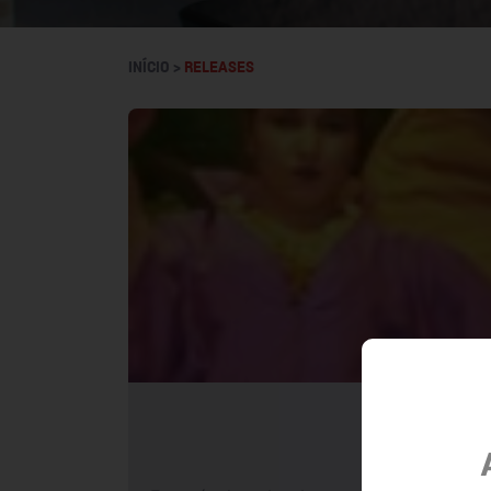
INÍCIO >
RELEASES
B