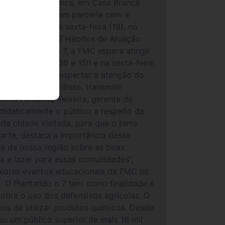
e Teatro Casa Branca, em Casa Branca
tural Products, em parceria com a
’ amanhã (18) e sexta-feira (19), no
ra divulgar os ‘7 Hábitos de Atuação
m o Plantando o 7, a FMC espera atingir
 18, às 9h, 13h30 e 15h e na sexta-feira,
agrícolas para despertar a atenção do
lhorá-la. Além disso, transmitir
orma Fernanda Teixeira, gerente de
idaticamente o público a respeito da
ada cidade visitada, para que o tema
uarte, destaca a importância desse
as da nossa região sobre as boas
a e lazer para essas comunidades”,
aiores eventos educacionais da FMC no
. O Plantando o 7 tem como finalidade é
obre o uso dos defensivos agrícolas. O
ois de utilizar produtos químicos. Desde
eu um público superior de mais 16 mil