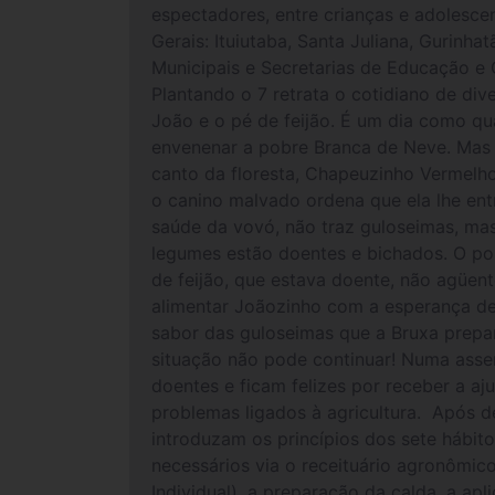
espectadores, entre crianças e adolesce
Gerais: Ituiutaba, Santa Juliana, Gurinh
Municipais e Secretarias de Educação e C
Plantando o 7 retrata o cotidiano de di
João e o pé de feijão. É um dia como q
envenenar a pobre Branca de Neve. Mas s
canto da floresta, Chapeuzinho Vermelh
o canino malvado ordena que ela lhe ent
saúde da vovó, não traz guloseimas, ma
legumes estão doentes e bichados. O p
de feijão, que estava doente, não agüent
alimentar Joãozinho com a esperança de
sabor das guloseimas que a Bruxa prepar
situação não pode continuar! Numa assem
doentes e ficam felizes por receber a a
problemas ligados à agricultura. Após d
introduzam os princípios dos sete hábit
necessários via o receituário agronômic
Individual), a preparação da calda, a a