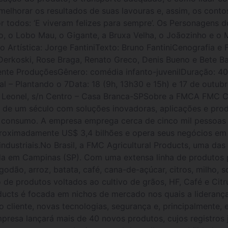
lhorar os resultados de suas lavouras e, assim, os conto
r todos: ‘E viveram felizes para sempre’. Os Personagens 
, o Lobo Mau, o Gigante, a Bruxa Velha, o Joãozinho e o
o Artística: Jorge FantiniTexto: Bruno FantiniCenografia e
 Derkoski, Rose Braga, Renato Greco, Denis Bueno e Bete B
lente ProduçõesGênero: comédia infanto-juvenilDuração: 4
l – Plantando o 7Data: 18 (9h, 13h30 e 15h) e 17 de outub
o Leonel, s/n Centro – Casa Branca-SPSobre a FMCA FMC 
 de um século com soluções inovadoras, aplicações e prod
de consumo. A empresa emprega cerca de cinco mil pessoas 
roximadamente US$ 3,4 bilhões e opera seus negócios em 
industriais.No Brasil, a FMC Agricultural Products, uma da
ada em Campinas (SP). Com uma extensa linha de produtos 
dão, arroz, batata, café, cana-de-açúcar, citros, milho, s
de produtos voltados ao cultivo de grãos, HF, Café e Cit
ducts é focada em nichos de mercado nos quais a lideranç
o cliente, novas tecnologias, segurança e, principalmente
empresa lançará mais de 40 novos produtos, cujos registro