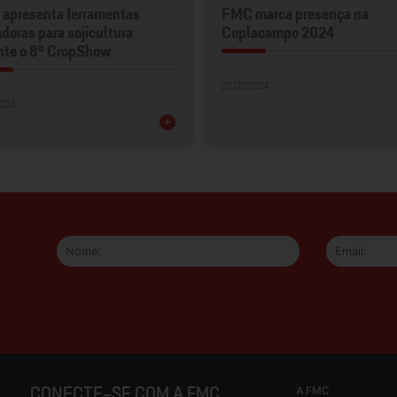
apresenta ferramentas
FMC marca presença na
doras para sojicultura
Coplacampo 2024
nte o 8º CropShow
22/02/2024
2024
+
A FMC
CONECTE-SE COM A FMC