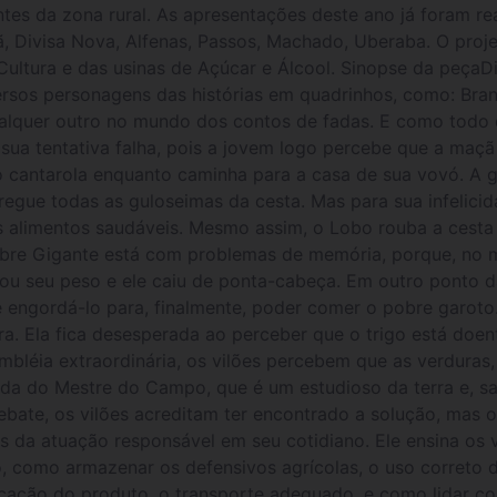
ntes da zona rural. As apresentações deste ano já foram r
atã, Divisa Nova, Alfenas, Passos, Machado, Uberaba. O pro
ultura e das usinas de Açúcar e Álcool. Sinopse da peçaDir
versos personagens das histórias em quadrinhos, como: Br
ualquer outro no mundo dos contos de fadas. E como todo 
ua tentativa falha, pois a jovem logo percebe que a maçã
o cantarola enquanto caminha para a casa de sua vovó. A 
regue todas as guloseimas da cesta. Mas para sua infelic
s alimentos saudáveis. Mesmo assim, o Lobo rouba a cesta 
obre Gigante está com problemas de memória, porque, no
ou seu peso e ele caiu de ponta-cabeça. Em outro ponto da
 engordá-lo para, finalmente, poder comer o pobre garoto
a. Ela fica desesperada ao perceber que o trigo está doent
bléia extraordinária, os vilões percebem que as verduras,
juda do Mestre do Campo, que é um estudioso da terra e, s
ebate, os vilões acreditam ter encontrado a solução, mas 
os da atuação responsável em seu cotidiano. Ele ensina os 
o, como armazenar os defensivos agrícolas, o uso correto
plicação do produto, o transporte adequado, e como lidar c