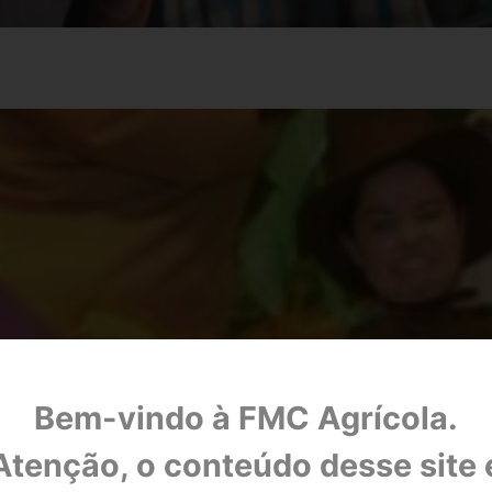
Bem-vindo à FMC Agrícola.
OAS PRÁTICAS AGRÍCOLAS - PLANTANDO O
Atenção, o conteúdo desse site 