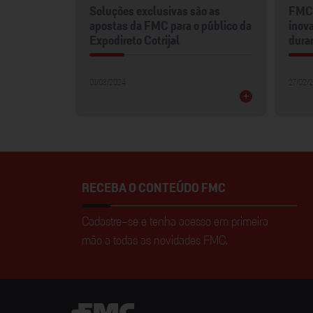
mentos
Soluções exclusivas são as
FMC 
2024
apostas da FMC para o público da
inova
Expodireto Cotrijal
dura
01/03/2024
27/02/
+
+
RECEBA O CONTEÚDO FMC
Cadastre-se e tenha acesso em primeira
mão a todas as novidades FMC.