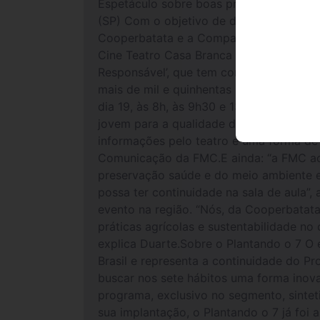
Espetáculo sobre boas práticas agrícola
(SP) Com o objetivo de disseminar e edu
Cooperbatata e a Companhia de Teatro Sia
Cine Teatro Casa Branca , em Casa Branc
Responsável’, que tem como objetivo tra
mais de mil e quinhentas pessoas da regi
dia 19, às 8h, às 9h30 e 13h30.“Queremo
jovem para a qualidade de vida de toda 
informações pelo teatro é uma forma de 
Comunicação da FMC.E ainda: “a FMC acr
preservação saúde e do meio ambiente e,
possa ter continuidade na sala de aula”
evento na região. “Nós, da Cooperbatata
práticas agrícolas e sustentabilidade n
explica Duarte.Sobre o Plantando o 7 O
Brasil e representa a continuidade do 
buscar nos sete hábitos uma forma inov
programa, exclusivo no segmento, sinteti
sua implantação, o Plantando o 7 já foi 