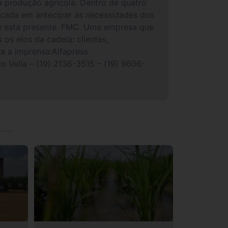
a produção agrícola. Dentro de quatro
focada em antecipar as necessidades dos
nde está presente. FMC. Uma empresa que
s elos da cadeia: clientes,
 a imprensa:Alfapress
 Vella – (19) 2136-3515 – (19) 9606-