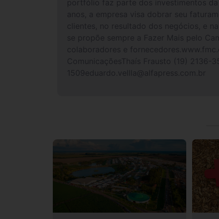
portfólio faz parte dos investimentos d
anos, a empresa visa dobrar seu faturam
clientes, no resultado dos negócios, e 
se propõe sempre a Fazer Mais pelo Camp
colaboradores e fornecedores.www.fmc.
ComunicaçõesThaís Frausto (19) 2136-35
1509eduardo.vellla@alfapress.com.br