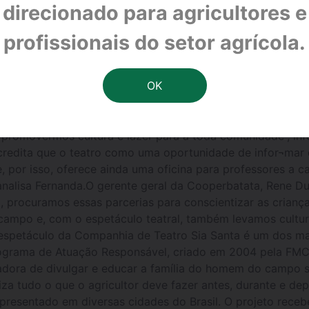
s será apresentado amanhã (18) e sexta-feira (19), no Cin
direcionado para agricultores e
car de forma inovadora a família do campo, a FMC Agricul
 Santa realizarão exibições da peça teatral ‘Plantando o 7
profissionais do setor agrícola.
a (SP).O espetáculo faz parte do projeto social da FMC pa
nsmitir conhecimento sobre as boas práticas agrícolas. Co
ão. O espetáculo poderá ser visto na cidade amanhã, no dia
s disseminar cada vez mais o conteúdo das boas práticas 
a família do campo, bem como o que pode ser feito para me
promovermos cultura e lazer para a toda comunidade”, inf
edita que o teatro como uma oportunidade de infor¬mar d
 por isso, oferece ainda uma oficina para professores a c
, analisa Fernanda.O gerente geral da Cooperbatata, Rene D
, procuramos essas parcerias para conscientizar as crianç
o campo e, com o espetáculo teatral, também levamos cultur
 espetáculo da Companhia de Teatro Sia Santa é um dos m
Programa de Atuação Responsável, criado em 2004 pela FMC
adora de divulgar e educar a família do homem do campo s
za tudo o que o agricultor deve fazer antes, durante e dep
apresentado em diversas cidades do Brasil. O projeto receb