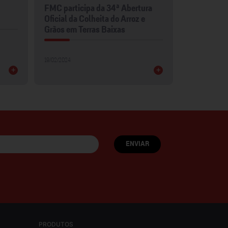
FMC participa da 34ª Abertura
FMC leva p
Oficial da Colheita do Arroz e
para Show 
Grãos em Terras Baixas
30/01/2024
19/02/2024
+
+
PRODUTOS