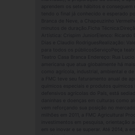
aprendem os sete hábitos e conseguem me
tendo o final já conhecido e esperado po
Branca de Neve, a Chapeuzinho Vermelho
minutos de duração.Ficha Técnica:Direçã
Artística: Crispim JuniorElenco: Ricardo
Dias e Claudio RodriguesRealização: Va
para todos os públicosServiçoPeça teatra
Teatro Casa Branca Endereço: Rua Luci
americana que atua globalmente há mais
como agrícola, industrial, ambiental e 
a FMC teve seu faturamento anual de ap
químicos especiais e produtos químicos 
defensivos agrícolas do País, está sedi
daninhas e doenças em culturas como algo
vem reforçando sua posição no mercado 
milhões em 2011, a FMC Agricultural Pro
investimentos em pesquisa, orientação a
em se inovar e se superar. Até 2014, a 