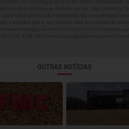
a empresa em tecnologia em prol de melhor rentabilidade n
ento anual.A empresa se destaca por ser ágil, dinâmica, 
na sustentabilidade social e ambiental das comunidades o
o e acredita que o seu sucesso está no sucesso de todos o
comwww.fmcagricola.com.brOutubro/2012Informações para
06 / (19) 9788-6829thais.frausto@alfapress.com.brEduardo
OUTRAS NOTÍCIAS