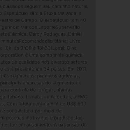
s clássicos seguem seu caminho natural,
do Espetáculo são: a Bruxa Malvada, a
 Mestre de Campo. O espetáculo tem 40
 Figurinos: Marcos LaporteSupervisão
astosTécnica: Darcy Rodrigues, Daniel
0 minutosRecomendação etária: Livre
ro (8h, às 9h30 e 13h30)Local: Cine
Corporation é uma companhia química
utos de qualidade nos diversos setores
e está presente em 34 países. Em 2011,
três segmentos: produtos agrícolas,
s principais empresas do segmento de
para controle de pragas, plantas
oja, tabaco, tomate, entre outras, a FMC
rus. Com faturamento anual de US$ 600
a é conquistada por meio de
, em pessoas motivadas e predispostas
s já estão em andamento. A expansão do