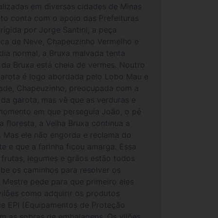
ealizadas em diversas cidades de Minas
jeto conta com o apoio das Prefeituras
igida por Jorge Santini, a peça
anca de Neve, Chapeuzinho Vermelho e
dia normal, a Bruxa malvada tenta
 da Bruxa está cheia de vermes. Noutro
garota é logo abordada pelo Lobo Mau e
idade, Chapeuzinho, preocupada com a
da garota, mas vê que as verduras e
 momento em que perseguia João, o pé
 floresta, a Velha Bruxa continua a
. Mas ele não engorda e reclama do
e e que a farinha ficou amarga. Essa
 frutas, legumes e grãos estão todos
abe os caminhos para resolver os
o Mestre pede para que primeiro eles
vilões como adquirir os produtos
 de EPI (Equipamentos de Proteção
om as sobras de embalagens. Os vilões