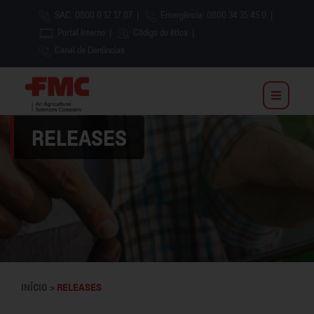
SAC: 0800 0 17 17 87
|
Emergência: 0800 34 35 45 0
|
Portal Interno
|
Código de ética
|
Canal de Denúncias
RELEASES
INÍCIO >
RELEASES