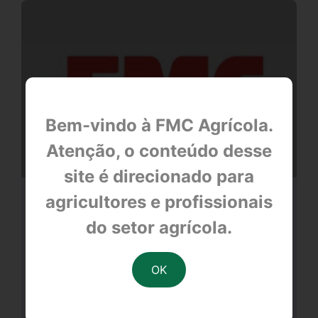
Bem-vindo à FMC Agrícola.
Atenção, o conteúdo desse
site é direcionado para
agricultores e profissionais
Proteção viva nos canaviais: FMC
expande portfólio de cana e lança o
do setor agrícola.
biológico Nemix C
null