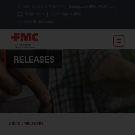
SAC: 0800 0 17 17 87
|
Emergência: 0800 34 35 45 0
|
Portal Interno
|
Código de ética
|
Canal de Denúncias
RELEASES
INÍCIO >
RELEASES