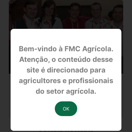
Bem-vindo à FMC Agrícola.
Atenção, o conteúdo desse
site é direcionado para
agricultores e profissionais
Bento Gonçalves (RS)
do setor agrícola.
null
OUTRAS NOTÍCIAS