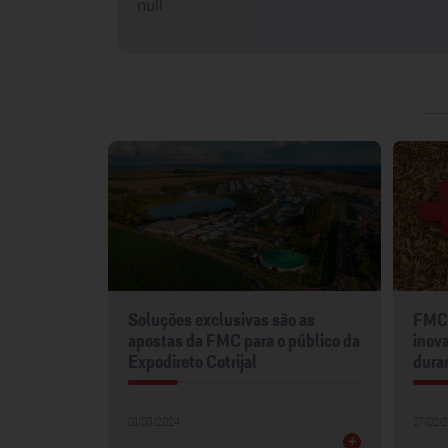
null
mentos
Soluções exclusivas são as
FMC 
2024
apostas da FMC para o público da
inova
Expodireto Cotrijal
dura
01/03/2024
27/02/
+
+