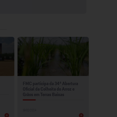
FMC participa da 34ª Abertura
FMC leva p
Oficial da Colheita do Arroz e
para Show 
Grãos em Terras Baixas
30/01/2024
19/02/2024
+
+