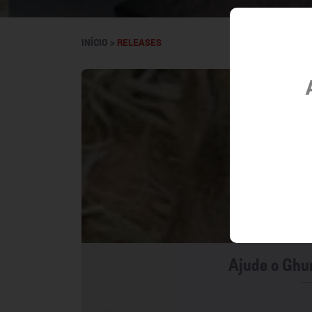
INÍCIO >
RELEASES
Ajude o Ghur