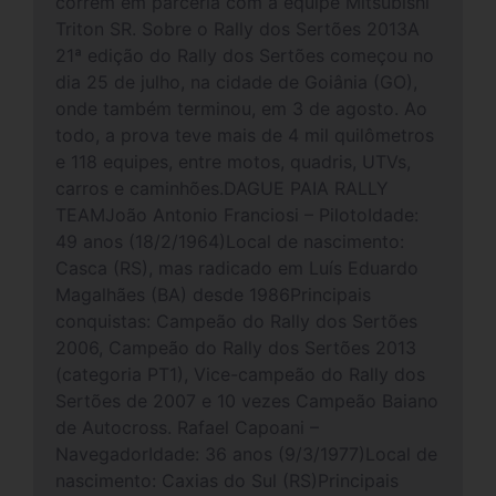
correm em parceria com a equipe Mitsubishi
Triton SR. Sobre o Rally dos Sertões 2013A
21ª edição do Rally dos Sertões começou no
dia 25 de julho, na cidade de Goiânia (GO),
onde também terminou, em 3 de agosto. Ao
todo, a prova teve mais de 4 mil quilômetros
e 118 equipes, entre motos, quadris, UTVs,
carros e caminhões.DAGUE PAIA RALLY
TEAMJoão Antonio Franciosi – PilotoIdade:
49 anos (18/2/1964)Local de nascimento:
Casca (RS), mas radicado em Luís Eduardo
Magalhães (BA) desde 1986Principais
conquistas: Campeão do Rally dos Sertões
2006, Campeão do Rally dos Sertões 2013
(categoria PT1), Vice-campeão do Rally dos
Sertões de 2007 e 10 vezes Campeão Baiano
de Autocross. Rafael Capoani –
NavegadorIdade: 36 anos (9/3/1977)Local de
nascimento: Caxias do Sul (RS)Principais