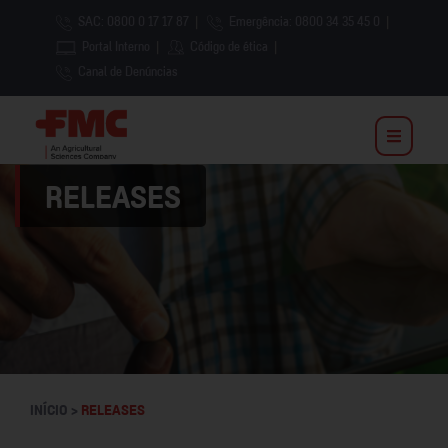
SAC: 0800 0 17 17 87
|
Emergência: 0800 34 35 45 0
|
Portal Interno
|
Código de ética
|
Canal de Denúncias
RELEASES
INÍCIO >
RELEASES