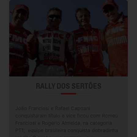
RALLY DOS SERTÕES
João Franciosi e Rafael Capoani
conquistaram título e vice ficou com Romeu
Franciosi e Rogério Almeida, na categoria
PT1; equipe brasileira conquista dobradinha