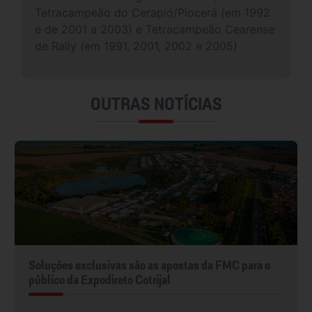
Tetracampeão do Cerapió/Piocerá (em 1992
e de 2001 a 2003) e Tetracampeão Cearense
de Rally (em 1991, 2001, 2002 e 2005)
OUTRAS NOTÍCIAS
Soluções exclusivas são as apostas da FMC para o
público da Expodireto Cotrijal