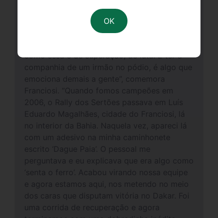
quando tentava firmar no volante. Tive que
exercitar os braços e o joelho esquerdo, pois
não tinha mais músculo. Isso há um mês de
chegar o dia do rali. Então, uma conquista
como essa é de superação, de luta. E ter a
companhia de um irmão no pódio, é algo que
emociona demais a gente”, comemora
Franciosi. “Quando fomos campeões em
2006, o Rally dos Sertões passava em Luís
Eduardo Magalhães, cidade do Franciosi, lá
no interior da Bahia. Naquela vez, apareci lá
com um adesivo na minha caminhonete
escrito ‘Dague Paia’. O pessoal me
perguntava e eu explicava que era algo como
‘senta o ferro’. Acabou virando nossa equipe
e agora estamos aqui, nos metendo no meio
dos caras que disputam vitória no Dakar. Foi
uma corrida de recuperação e agora