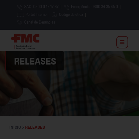
SAC: 0800 0 17 17 87
|
Emergência: 0800 34 35 45 0
|
Portal Interno
|
Código de ética
|
Canal de Denúncias
RELEASES
INÍCIO >
RELEASES