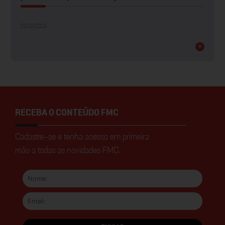
01/03/2024
+
RECEBA O CONTEÚDO FMC
Cadastre-se e tenha acesso em primeira
mão a todas as novidades FMC.