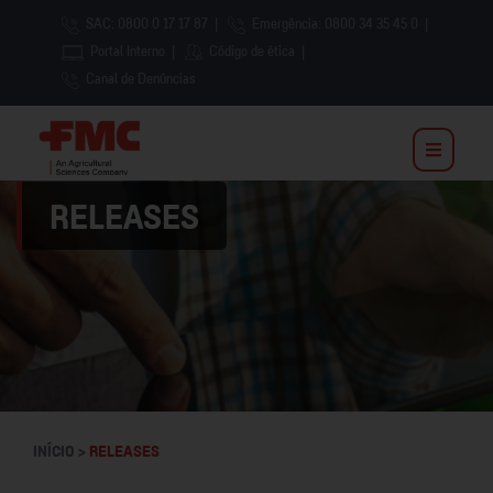
SAC: 0800 0 17 17 87
|
Emergência: 0800 34 35 45 0
|
Portal Interno
|
Código de ética
|
Canal de Denúncias
RELEASES
INÍCIO >
RELEASES