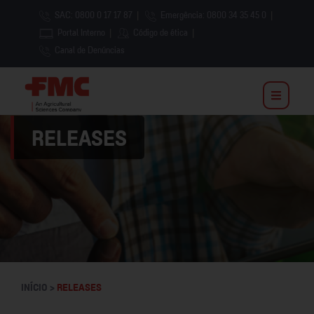
SAC: 0800 0 17 17 87
|
Emergência: 0800 34 35 45 0
|
Portal Interno
|
Código de ética
|
Canal de Denúncias
RELEASES
INÍCIO >
RELEASES