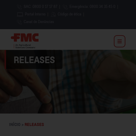
SAC: 0800 0 17 17 87
|
Emergência: 0800 34 35 45 0
|
Portal Interno
|
Código de ética
|
Canal de Denúncias
RELEASES
INÍCIO >
RELEASES