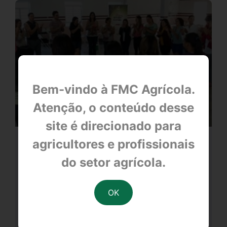
Bem-vindo à FMC Agrícola.
Atenção, o conteúdo desse
site é direcionado para
agricultores e profissionais
FMC e Cooxupé levam segunda
temporada de espetáculo gratuito a
do setor agrícola.
cidades mineiras
null