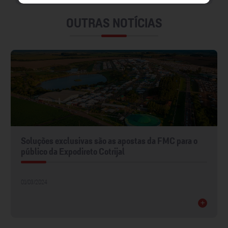
OUTRAS NOTÍCIAS
Soluções exclusivas são as apostas da FMC para o
público da Expodireto Cotrijal
01/03/2024
+