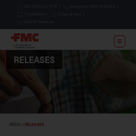
SAC: 0800 0 17 17 87
|
Emergência: 0800 34 35 45 0
|
Portal Interno
|
Código de ética
|
Canal de Denúncias
RELEASES
INÍCIO >
RELEASES