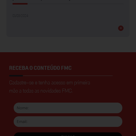
01/03/2024
+
RECEBA O CONTEÚDO FMC
Cadastre-se e tenha acesso em primeira
mão a todas as novidades FMC.