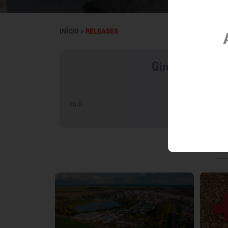
INÍCIO >
RELEASES
Giro FMC promov
null