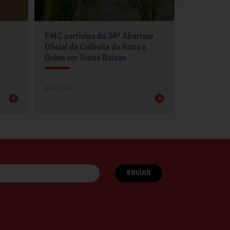
FMC participa da 34ª Abertura
FMC leva p
Oficial da Colheita do Arroz e
para Show 
Grãos em Terras Baixas
30/01/2024
19/02/2024
+
+