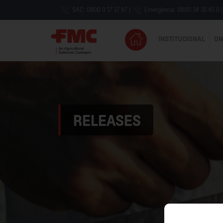
SAC: 0800 0 17 17 87
|
Emergência: 0800 34 35 45 0
|
INSTITUCIONAL
ON
RELEASES