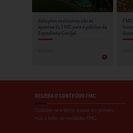
mentos
Soluções exclusivas são as
FMC 
2024
apostas da FMC para o público da
inova
Expodireto Cotrijal
dura
01/03/2024
27/02/
+
+
RECEBA O CONTEÚDO FMC
Cadastre-se e tenha acesso em primeira
mão a todas as novidades FMC.