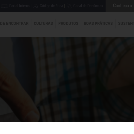
Conheça o
Portal Interno
|
Código de ética
|
Canal de Denúncias
DE ENCONTRAR
CULTURAS
PRODUTOS
BOAS PRÁTICAS
SUSTEN