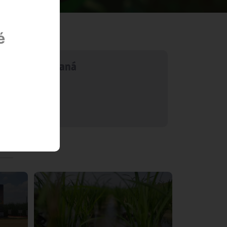
é
zendas do Paraná