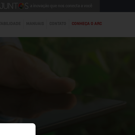
a inovação que nos conecta a você
TABILIDADE
MANUAIS
CONTATO
CONHEÇA O ARC