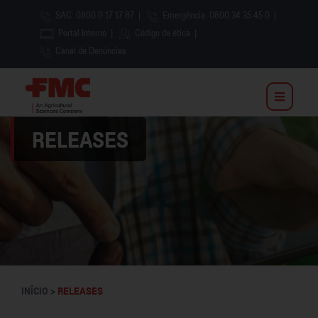
SAC: 0800 0 17 17 87
|
Emergência: 0800 34 35 45 0
|
Portal Interno
|
Código de ética
|
Canal de Denúncias
RELEASES
INÍCIO >
RELEASES