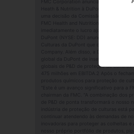
FMC Corporation anuncia a aquisição de 
Heath & Nutrition à DuPont · A FMC ad
uma decisão da Comissão Europeia, qu
FMC Health and Nutrition. · A FMC fa
imediatamente o lucro ajustado por açã
DuPont (NYSE: DD) anunciaram hoje a as
Culturas da DuPont que deve alienar pa
Company. Além disso, a DuPont adquirirá
global da DuPont de inseticidas para mas
globais de P&D de proteção de culturas
475 milhões em EBITDA.2 Após o fechame
produtos químicos para proteção de cul
"Este é um avanço significativo para a 
chairman da FMC. "A combinação dos pro
de P&D de ponta transformará o nosso ne
indústria de proteção de culturas está
continuar atendendo às demandas de nos
inovadoras para proteger as colheitas 
nosso próprio portfólio de produtos, pi