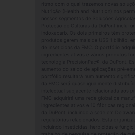
ritmo com o qual trazemos novas soluçõ
Nutrição (Health and Nutrition) nos per
nossos segmentos de Soluções Agrícolas
Proteção de Culturas da DuPont inclui u
Indoxacarb. Os dois primeiros têm prote
produtos gerem mais de US$ 1 bilhão, em
de inseticidas da FMC. O portfólio adqu
ingredientes ativos e vários produtos f
tecnologia PrecisionPac®, da DuPont. E
aumento do saldo de aplicações pré-eme
portfólio resultará num aumento signific
da FMC será quase igualmente distribuíd
intelectual subjacente relacionada aos p
FMC adquirirá uma rede global de manufa
ingredientes ativos e 10 fábricas regio
da DuPont, incluindo a sede em Delaware
regulatórios relacionados. Esta organiza
incluindo inseticidas, herbicidas e fungi
trabalho de pesquisa de proteção de cul