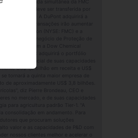
a DuPont; e a venda simultânea da FMC
 DuPont que deve ser transferida por
al Company. · A DuPont adquirirá a
ão. · Essas transações irão aumentar
A FMC Corporation (NYSE: FMC) e a
 uma porção do negócio de Proteção de
to à sua fusão com a Dow Chemical
inheiro. A FMC adquirirá o portfólio
a parcela substancial de suas capacidades
mente US$ 1,5 bilhão em receita e US$
 se tornará a quinta maior empresa de
ado de aproximadamente US$ 3,8 bilhões.
ícolas", diz Pierre Brondeau, CEO e
deres no mercado, e de suas capacidades
 para agricultura padrão Tier-1. "A
ela consolidação em andamento. Para
odutores que procuram soluções
alto valor e as capacidades de P&D com
der nossos clientes melhor e acelerar o