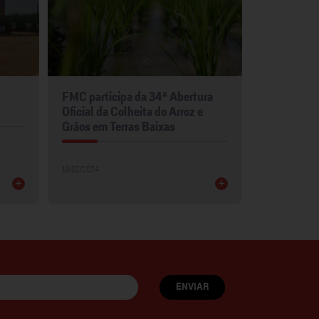
FMC participa da 34ª Abertura
FMC leva p
Oficial da Colheita do Arroz e
para Show 
Grãos em Terras Baixas
30/01/2024
19/02/2024
+
+