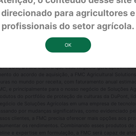
parte significativa do negócio de proteção de culturas d
quirirá uma parte do negócio de Proteção de Culturas da
direcionado para agricultores e
e diz respeito à fusão da DuPont com a The Dow Chemic
rá um pagamento em dinheiro à DuPont de US$ 1,2 bilh
profissionais do setor agrícola.
o da FMC, ao fechar. PHILADELPHIA, 31 de Março, 2017 – 
sinatura de um acordo definitivo para que a FMC adquira
ra cumprir a decisão da Comissão Européia que diz respei
 a FMC Health and Nutrition e receberá US$ 1,2 bilhão em d
tigadores, herbicidas para cereais de folhas largas, e um
. Em 2017, a FMC espera que esse negócio gere aproximada
nto do acordo de aquisição, a FMC Agricultural Solutions
turas no mundo por receita, com faturamento anual estim
FMC, e principalmente para o nosso negócio de Soluções Agr
dutos do portfólio de proteção de culturas da DuPont, lí
gócio de Soluções Agrícolas em uma empresa de tecnologia
 passando por mudanças significativas, como evidenciado p
sos clientes, a FMC precisa oferecer mais opções aos pr
e aumentar os rendimentos. Combinando esses produtos de 
peline e expertise em formulação, a FMC será capaz de aten