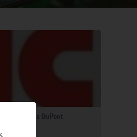
 de culturas da DuPont
é