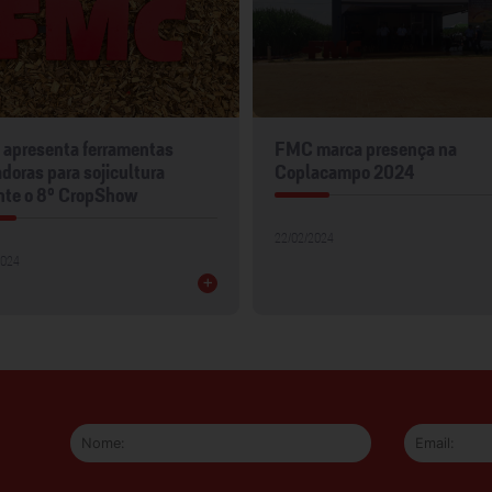
apresenta ferramentas
FMC marca presença na
doras para sojicultura
Coplacampo 2024
nte o 8º CropShow
22/02/2024
2024
+