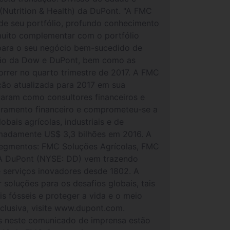
(Nutrition & Health) da DuPont. "A FMC
 de seu portfólio, profundo conhecimento
 muito complementar com o portfólio
á para o seu negócio bem-sucedido de
usão da Dow e DuPont, bem como as
orrer no quarto trimestre de 2017. A FMC
ção atualizada para 2017 em sua
uaram como consultores financeiros e
soramento financeiro e comprometeu-se a
ais agrícolas, industriais e de
imadamente US$ 3,3 bilhões em 2016. A
egmentos: FMC Soluções Agrícolas, FMC
 A DuPont (NYSE: DD) vem trazendo
e serviços inovadores desde 1802. A
soluções para os desafios globais, tais
s fósseis e proteger a vida e o meio
clusiva, visite www.dupont.com.
as neste comunicado de imprensa estão