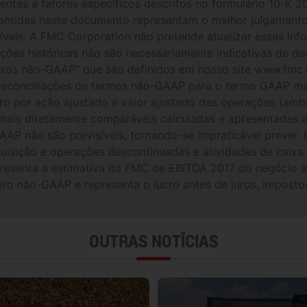
ferentes a fatores específicos descritos no formulário 10-K
ontidas neste documento representam o melhor julgamento
veis. A FMC Corporation não pretende atualizar essas inf
ações históricas não são necessariamente indicativas de 
eiros não-GAAP" que são definidos em nosso site www.fmc
 reconciliações de termos não-GAAP para o termo GAAP m
o por ação ajustado e valor ajustado das operações (amb
ais diretamente comparáveis ​​calculadas e apresentada
AP não são previsíveis, tornando-se impraticável prever. 
quisição e operações descontinuadas e atividades de caix
esenta a estimativa da FMC de EBITDA 2017 do negócio a
ro não-GAAP e representa o lucro antes de juros, imposto
OUTRAS NOTÍCIAS