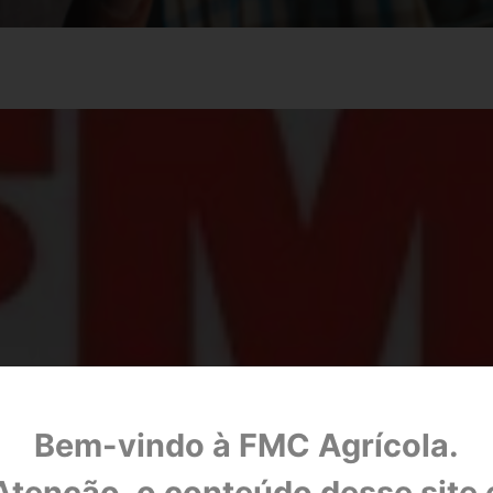
 de parte significativa do negócio de proteção
Bem-vindo à FMC Agrícola.
Atenção, o conteúdo desse site 