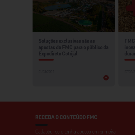
mentos
Soluções exclusivas são as
FMC 
2024
apostas da FMC para o público da
inova
Expodireto Cotrijal
dura
01/03/2024
27/02/
+
+
RECEBA O CONTEÚDO FMC
Cadastre-se e tenha acesso em primeira