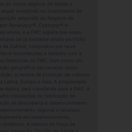
nea do nosso negócio de Saúde e
 seguir investindo no crescimento de
A porção adquirida do Negócio de
to por Rynaxypyr®, Cyazypyr® e
es ativos, e a FMC espera que esses
ntares ao já existente amplo portfólio
rga da DuPont, compostos por nove
ortes e reconhecidas e também com a
a os herbicidas da FMC, bem como um
ção geográfica das receitas deste
sição, a receita de proteção de culturas
a Latina, Europa e Ásia. A propriedade
de dados, será transferida para a FMC. A
atro instalações de fabricação de
ização de descoberta e desenvolvimento
desenvolvimento regional e recursos
s atualmente em desenvolvimento,
 sintéticos. A maioria da força de
esta transação. Divisão de Saúde e