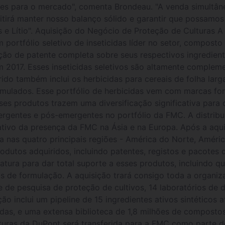
es para o mercado", comenta Brondeau. "A venda simultâ
mitirá manter nosso balanço sólido e garantir que possamos
 e Lítio". Aquisição do Negócio de Proteção de Culturas 
m portfólio seletivo de inseticidas líder no setor, compos
ção de patente completa sobre seus respectivos ingredient
 2017. Esses inseticidas seletivos são altamente compleme
irido também inclui os herbicidas para cereais de folha la
ormulados. Esse portfólio de herbicidas vem com marcas f
sses produtos trazem uma diversificação significativa par
rgentes e pós-emergentes no portfólio da FMC. A distribui
ativo da presença da FMC na Ásia e na Europa. Após a aqui
a nas quatro principais regiões - América do Norte, Améric
rodutos adquiridos, incluindo patentes, registos e pacotes 
tura para dar total suporte a esses produtos, incluindo qu
nais de formulação. A aquisição trará consigo toda a organ
 de pesquisa de proteção de cultivos, 14 laboratórios de 
ção inclui um pipeline de 15 ingredientes ativos sintético
cidas, e uma extensa biblioteca de 1,8 milhões de compostos
turas da DuPont será transferida para a FMC como parte d