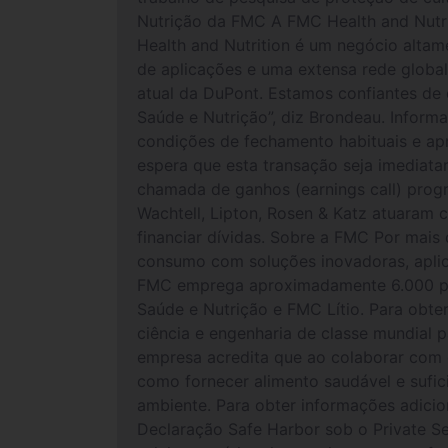
Nutrição da FMC A FMC Health and Nutri
Health and Nutrition é um negócio altam
de aplicações e uma extensa rede global
atual da DuPont. Estamos confiantes de 
Saúde e Nutrição”, diz Brondeau. Infor
condições de fechamento habituais e apr
espera que esta transação seja imediata
chamada de ganhos (earnings call) progr
Wachtell, Lipton, Rosen & Katz atuaram 
financiar dívidas. Sobre a FMC Por mais
consumo com soluções inovadoras, aplic
FMC emprega aproximadamente 6.000 pe
Saúde e Nutrição e FMC Lítio. Para obt
ciência e engenharia de classe mundial 
empresa acredita que ao colaborar com cl
como fornecer alimento saudável e ​​sufi
ambiente. Para obter informações adici
Declaração Safe Harbor sob o Private Se