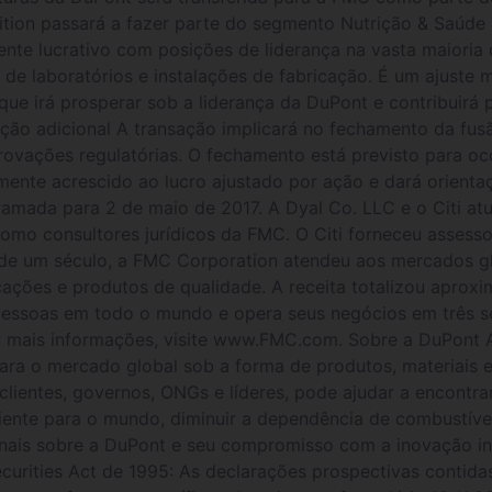
tion passará a fazer parte do segmento Nutrição & Saúde 
ente lucrativo com posições de liderança na vasta maioria
 de laboratórios e instalações de fabricação. É um ajuste
que irá prosperar sob a liderança da DuPont e contribuir
mação adicional A transação implicará no fechamento da f
ovações regulatórias. O fechamento está previsto para oc
mente acrescido ao lucro ajustado por ação e dará orienta
amada para 2 de maio de 2017. A Dyal Co. LLC e o Citi at
como consultores jurídicos da FMC. O Citi forneceu asses
 de um século, a FMC Corporation atendeu aos mercados glob
ações e produtos de qualidade. A receita totalizou aprox
ssoas em todo o mundo e opera seus negócios em três s
er mais informações, visite www.FMC.com. Sobre a DuPont
para o mercado global sob a forma de produtos, materiais 
ientes, governos, ONGs e líderes, pode ajudar a encontrar 
ciente para o mundo, diminuir a dependência de combustívei
onais sobre a DuPont e seu compromisso com a inovação in
curities Act de 1995: As declarações prospectivas contid