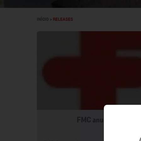
INÍCIO >
RELEASES
FMC anuncia aquisição