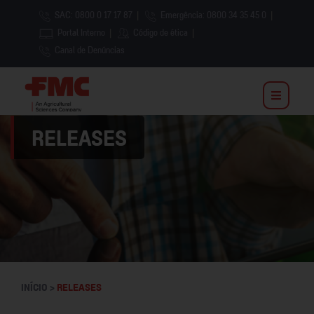
SAC: 0800 0 17 17 87
|
Emergência: 0800 34 35 45 0
|
Portal Interno
|
Código de ética
|
Canal de Denúncias
RELEASES
INÍCIO >
RELEASES