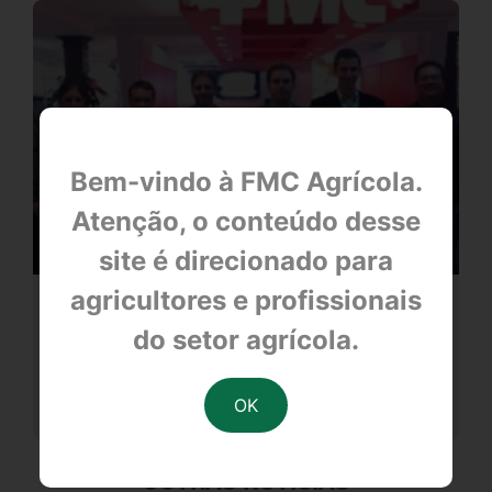
Bem-vindo à FMC Agrícola.
Atenção, o conteúdo desse
site é direcionado para
agricultores e profissionais
Gramado/RS
do setor agrícola.
null
OUTRAS NOTÍCIAS