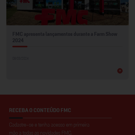
Soluções exclusivas são as apostas da FMC para o
público da Expodireto Cotrijal
01/03/2024
+
RECEBA O CONTEÚDO FMC
Cadastre-se e tenha acesso em primeira
mão a todas as novidades FMC.