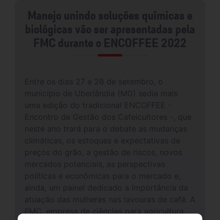
Manejo unindo soluções químicas e
biológicas vão ser apresentadas pela
FMC durante o ENCOFFEE 2022
Entre os dias 27 e 28 de setembro, o
município de Uberlândia (MG) sedia mais
uma edição do tradicional ENCOFFEE -
Encontro de Gestão dos Cafeicultores -, que
neste ano trará para o debate as mudanças
climáticas, os estoques e expectativas de
preços do grão, a gestão de riscos, novos
mercados potenciais, as perspectivas
políticas e econômicas para o mercado e,
ainda, um painel dedicado a importância da
atuação das mulheres nas lavouras de café. A
FMC, empresa de ciências para agricultura,