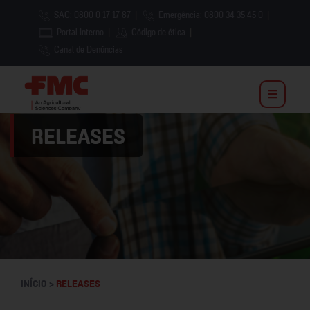
SAC: 0800 0 17 17 87
|
Emergência: 0800 34 35 45 0
|
Portal Interno
|
Código de ética
|
Canal de Denúncias
RELEASES
INÍCIO >
RELEASES