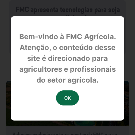
FMC apresenta tecnologias para soja
e arroz no tradicional evento
Bem-vindo à FMC Agrícola.
null
Atenção, o conteúdo desse
site é direcionado para
OUTRAS NOTÍCIAS
agricultores e profissionais
do setor agrícola.