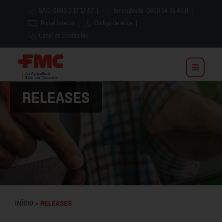
SAC: 0800 0 17 17 87
|
Emergência: 0800 34 35 45 0
|
Portal Interno
|
Código de ética
|
Canal de Denúncias
RELEASES
INÍCIO >
RELEASES