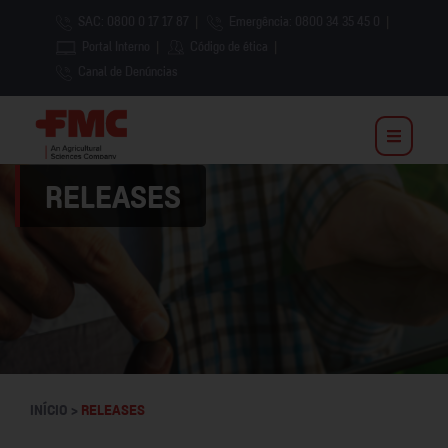
SAC: 0800 0 17 17 87
|
Emergência: 0800 34 35 45 0
|
Portal Interno
|
Código de ética
|
Canal de Denúncias
RELEASES
INÍCIO >
RELEASES