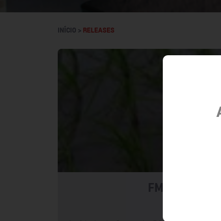
INÍCIO >
RELEASES
FMC divulga fe