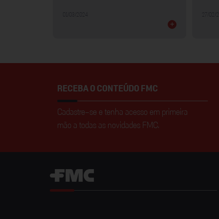
01/03/2024
27/02/
+
+
RECEBA O CONTEÚDO FMC
Cadastre-se e tenha acesso em primeira
mão a todas as novidades FMC.