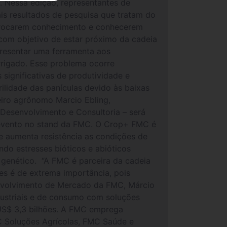
. Nessa edição, representantes de
pais resultados de pesquisa que tratam do
a trocarem conhecimento e conhecerem
 com objetivo de estar próximo da cadeia
presentar uma ferramenta aos
rrigado. Esse problema ocorre
significativas de produtividade e
ilidade das panículas devido às baixas
eiro agrônomo Marcio Ebling,
Desenvolvimento e Consultoria – será
 evento no stand da FMC. O Crop+ FMC é
 e aumenta resistência as condições de
ndo estresses bióticos e abióticos
 genético. “A FMC é parceira da cadeia
es é de extrema importância, pois
envolvimento de Mercado da FMC, Márcio
dustriais e de consumo com soluções
 US$ 3,3 bilhões. A FMC emprega
 Soluções Agrícolas, FMC Saúde e