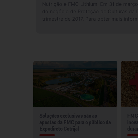
Nutrição e FMC Lithium. Em 31 de março 
do negócio de Proteção de Culturas da 
trimestre de 2017. Para obter mais in
mentos
Soluções exclusivas são as
FMC 
2024
apostas da FMC para o público da
inova
Expodireto Cotrijal
dura