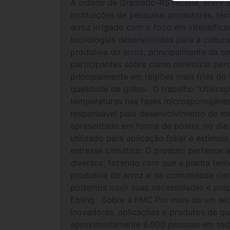
A cidade de Gramado-RS recebe, entre 8 
instituições de pesquisa, produtores, téc
arroz irrigado com o foco em intensifi
tecnologias desenvolvidas para a cultur
produtiva do arroz, principalmente da c
participantes sobre como minimizar perd
principalmente em regiões mais frias do
qualidade de grãos. O trabalho “Utiliza
temperaturas nas fases microsporogênes
responsável pelo desenvolvimento de me
apresentado em forma de pôster, no dia
utilizado para aplicação foliar e estimu
estresse climático. O produto pertence à
diversos, fazendo com que a planta ten
produtiva do arroz e da comunidade cien
podemos ouvir suas necessidades e pro
Ebling. Sobre a FMC Por mais de um séc
inovadoras, aplicações e produtos de q
aproximadamente 6.000 pessoas em todo