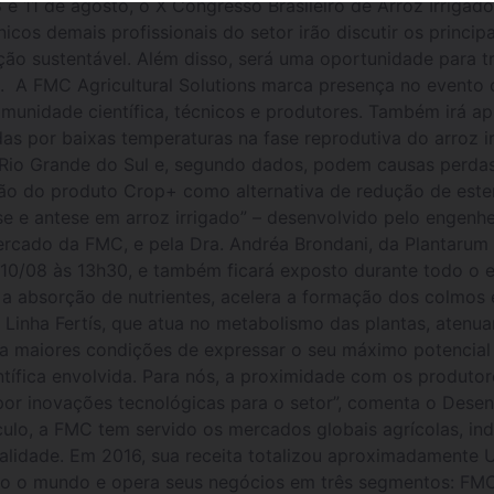
e 11 de agosto, o X Congresso Brasileiro de Arroz Irrigado
nicos demais profissionais do setor irão discutir os princi
cação sustentável. Além disso, será uma oportunidade par
a. A FMC Agricultural Solutions marca presença no evento
omunidade científica, técnicos e produtores. Também irá a
as por baixas temperaturas na fase reprodutiva do arroz i
 Rio Grande do Sul e, segundo dados, podem causas perdas 
ção do produto Crop+ como alternativa de redução de ester
e e antese em arroz irrigado” – desenvolvido pelo engenh
rcado da FMC, e pela Dra. Andréa Brondani, da Plantarum 
 10/08 às 13h30, e também ficará exposto durante todo o
la a absorção de nutrientes, acelera a formação dos colmos
 Linha Fertís, que atua no metabolismo das plantas, atenua
ha maiores condições de expressar o seu máximo potencial
tífica envolvida. Para nós, a proximidade com os produtor
por inovações tecnológicas para o setor”, comenta o Des
ulo, a FMC tem servido os mercados globais agrícolas, in
ualidade. Em 2016, sua receita totalizou aproximadamente
 o mundo e opera seus negócios em três segmentos: FMC