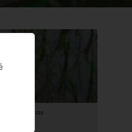
é
as temperaturas