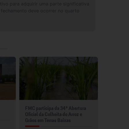
vo para adquirir uma parte significativa
 fechamento deve ocorrer no quarto
FMC participa da 34ª Abertura
FMC leva p
Oficial da Colheita do Arroz e
para Show 
Grãos em Terras Baixas