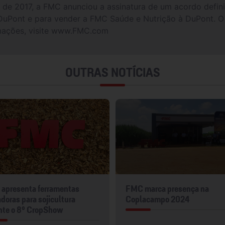
de 2017, a FMC anunciou a assinatura de um acordo definiti
DuPont e para vender a FMC Saúde e Nutrição à DuPont. O
formações, visite www.FMC.com
OUTRAS NOTÍCIAS
apresenta ferramentas
FMC marca presença na
doras para sojicultura
Coplacampo 2024
nte o 8º CropShow