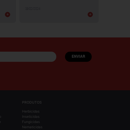
30/01/2024
19/02/2024
+
+
PRODUTOS
Herbicidas
o
Inseticidas
e
Fungicidas
Nematicidas