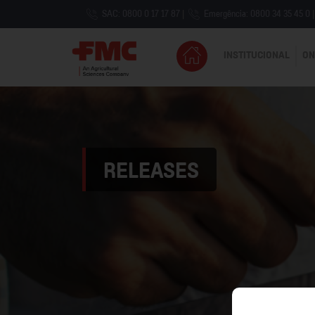
SAC: 0800 0 17 17 87
|
Emergência: 0800 34 35 45 0
|
INSTITUCIONAL
ON
RELEASES