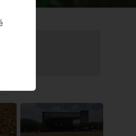
é
tadual