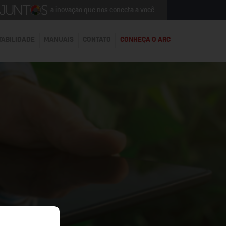
a inovação que nos conecta a você
TABILIDADE
MANUAIS
CONTATO
CONHEÇA O ARC