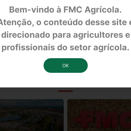
Bem-vindo à FMC Agrícola.
Atenção, o conteúdo desse site 
direcionado para agricultores e
cupará cota máster do XV de Piracicaba no Es
profissionais do setor agrícola.
OUTRAS NOTÍCIAS