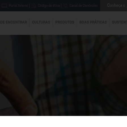
Conheça o
Portal Interno
|
Código de ética
|
Canal de Denúncias
DE ENCONTRAR
CULTURAS
PRODUTOS
BOAS PRÁTICAS
SUSTEN