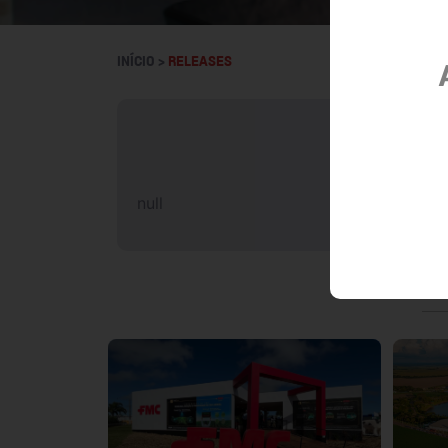
INÍCIO >
RELEASES
FMC o
null