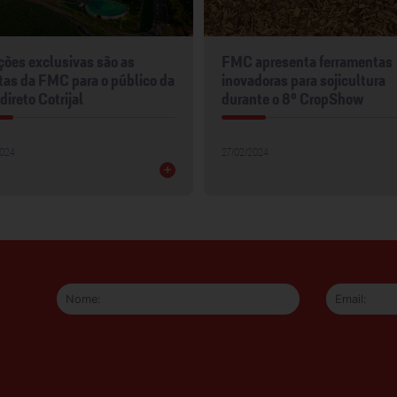
apresenta ferramentas
FMC marca presença na
doras para sojicultura
Coplacampo 2024
nte o 8º CropShow
22/02/2024
2024
+