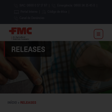
SAC: 0800 0 17 17 87
|
Emergência: 0800 34 35 45 0
|
Portal Interno
|
Código de ética
|
Canal de Denúncias
RELEASES
INÍCIO >
RELEASES