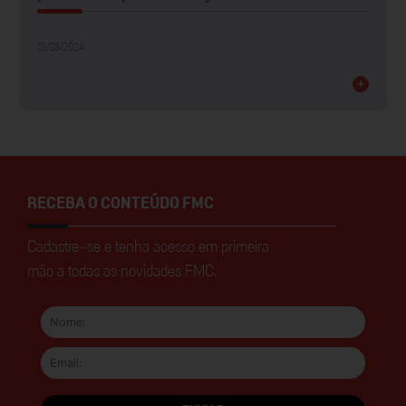
01/03/2024
+
RECEBA O CONTEÚDO FMC
Cadastre-se e tenha acesso em primeira
mão a todas as novidades FMC.