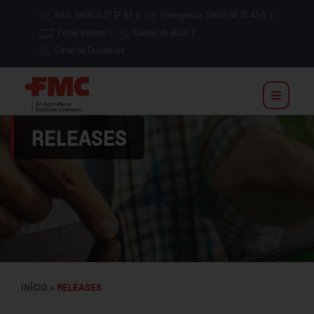
SAC: 0800 0 17 17 87
|
Emergência: 0800 34 35 45 0
|
Portal Interno
|
Código de ética
|
Canal de Denúncias
RELEASES
INÍCIO >
RELEASES